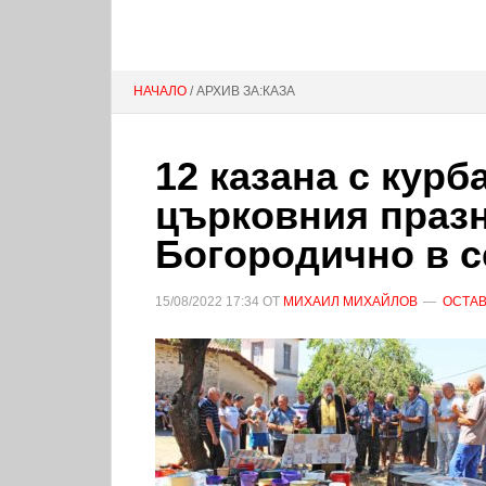
НАЧАЛО
/ АРХИВ ЗА:КАЗА
12 казана с курб
църковния празн
Богородично в 
15/08/2022
17:34
ОТ
МИХАИЛ МИХАЙЛОВ
ОСТАВ