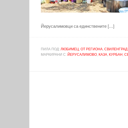
Йерусалимовци са единствените […]
ПИЛА ПОД:
ЛЮБИМЕЦ
,
ОТ РЕГИОНА
,
СВИЛЕНГРАД
МАРКИРАНИ С:
ЙЕРУСАЛИМОВО
,
КАЗА
,
КУРБАН
,
С