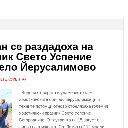
ан се раздадоха на
ик Свето Успение
село Йерусалимово
ЕТЕ КОМЕНТАР
Водени от вярата и уважението към
християнските обичаи, йерусалимовци и
техните потомци отново отбелязаха големия
християнски празник Свето Успение
Богородично. От сутринта на 15 август в
двора на църквата „Св. Димитър“ 12 млади