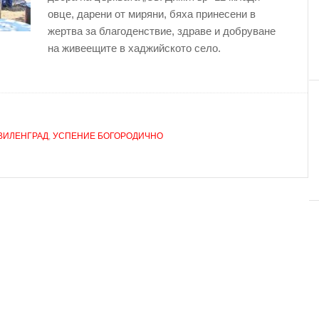
овце, дарени от миряни, бяха принесени в
жертва за благоденствие, здраве и добруване
на живеещите в хаджийското село.
ВИЛЕНГРАД
,
УСПЕНИЕ БОГОРОДИЧНО