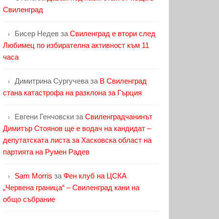
Свиленград
Бисер Недев
за
Свиленград е втори след
Любимец по избирателна активност към 11
часа
Димитрина Сургучева
за
В Свиленград
стана катастрофа на разклона за Гърция
Евгени Генчовски
за
Свиленградчанинът
Димитър Стоянов ще е водач на кандидат –
депутатската листа за Хасковска област на
партията на Румен Радев
Sam Morris
за
Фен клуб на ЦСКА
„Червена граница“ – Свиленград кани на
общо събрание