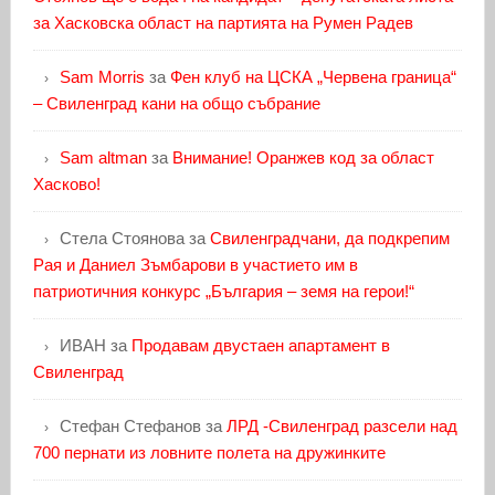
за Хасковска област на партията на Румен Радев
Sam Morris
за
Фен клуб на ЦСКА „Червена граница“
– Свиленград кани на общо събрание
Sam altman
за
Внимание! Оранжев код за област
Хасково!
Стела Стоянова
за
Свиленградчани, да подкрепим
Рая и Даниел Зъмбарови в участието им в
патриотичния конкурс „България – земя на герои!“
ИВАН
за
Продавам двустаен апартамент в
Свиленград
Стефан Стефанов
за
ЛРД -Свиленград разсели над
700 пернати из ловните полета на дружинките