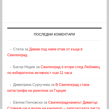
ПОСЛЕДНИ КОМЕНТАРИ
Стела
за
Давам под наем етаж от къща в
Свиленград
Бисер Недев
за
Свиленград е втори след Любимец
по избирателна активност към 11 часа
Димитрина Сургучева
за
В Свиленград стана
катастрофа на разклона за Гърция
Евгени Генчовски
за
Свиленградчанинът Димитър
Стоянов ще е водач на кандидат – депутатската листа