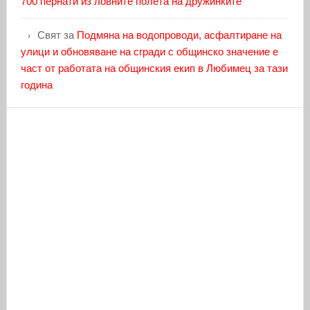
700 пернати из ловните полета на дружинките
Свят
за
Подмяна на водопроводи, асфалтиране на
улици и обновяване на сгради с общинско значение е
част от работата на общинския екип в Любимец за тази
година