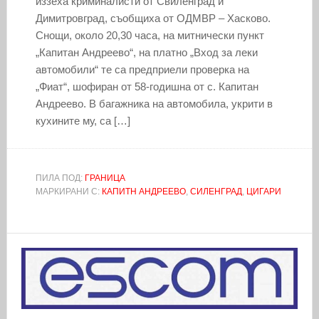
иззеха криминалисти от Свиленград и
Димитровград, съобщиха от ОДМВР – Хасково.
Снощи, около 20,30 часа, на митнически пункт
„Капитан Андреево“, на платно „Вход за леки
автомобили“ те са предприели проверка на
„Фиат“, шофиран от 58-годишна от с. Капитан
Андреево. В багажника на автомобила, укрити в
кухините му, са […]
ПИЛА ПОД:
ГРАНИЦА
МАРКИРАНИ С:
КАПИТН АНДРЕЕВО
,
СИЛЕНГРАД
,
ЦИГАРИ