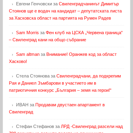
Евгени Генчовски
за
Свиленградчанинът Димитър
Стоянов ще е водач на кандидат – депутатската листа
за Хасковска област на партията на Румен Радев
Sam Morris
за
Фен клуб на ЦСКА „Червена граница“
– Свиленград кани на общо събрание
Sam altman
за
Внимание! Оранжев код за област
Хасково!
Стела Стоянова
за
Свиленградчани, да подкрепим
Рая и Даниел Зъмбарови в участието им в
патриотичния конкурс „България – земя на герои!“
ИВАН
за
Продавам двустаен апартамент в
Свиленград
Стефан Стефанов
за
ЛРД -Свиленград разсели над