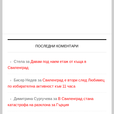
ПОСЛЕДНИ КОМЕНТАРИ
Стела
за
Давам под наем етаж от къща в
Свиленград
Бисер Недев
за
Свиленград е втори след Любимец
по избирателна активност към 11 часа
Димитрина Сургучева
за
В Свиленград стана
катастрофа на разклона за Гърция