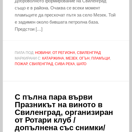
Доброволното формирование на Свиленград
също е в района. Очаква се всеки момент
пламъците да прескочат пътя за село Мезек. Той
е задимен около бившата петролна база.
Предстои […]
ПИЛА ПОД:
НОВИНИ
,
ОТ РЕГИОНА
,
СВИЛЕНГРАД
МАРКИРАНИ С:
КАТАРЖИНА
,
МЕЗЕК
,
ОГЪН
,
ПЛАМЪЦИ
,
ПОЖАР
,
СВИЛЕНГРАД
,
СИВА РЕКА
,
ШАТО
С пълна пара върви
Празникът на виното в
Свиленград, организиран
от Ротари клуб /
допълнена със снимки/