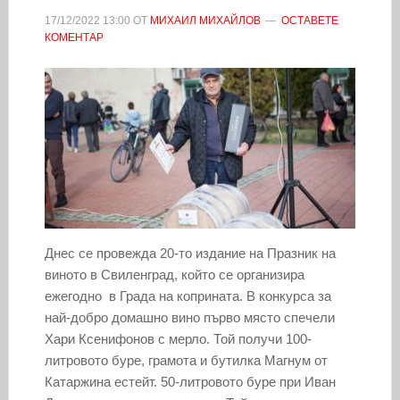
17/12/2022
13:00
ОТ
МИХАИЛ МИХАЙЛОВ
ОСТАВЕТЕ
КОМЕНТАР
Днес се провежда 20-то издание на Празник на
виното в Свиленград, който се организира
ежегодно в Града на коприната. В конкурса за
най-добро домашно вино първо място спечели
Хари Ксенифонов с мерло. Той получи 100-
литровото буре, грамота и бутилка Магнум от
Катаржина естейт. 50-литровото буре при Иван