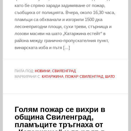
като бе спряно заради задимяване от пожар,
съобщиха от полицията. Вчера, около 16,30 часа,
пламъци са обхванали и изгорили 1500 дка
лесонепригодни площи, сухи треви, стърнища и
лозови масиви на шато „Катаржина естейт“ в
района между гранично-пропускателния пункт,
винарската изба и пътя […]
ПИЛА ПОД:
НОВИНИ
,
СВИЛЕНГРАД
МАРКИРАНИ С:
КАТАРЖИНА
,
ПОЖАР
,
СВИЛЕНГРАД
,
ШАТО
Голям пожар се вихри в
община Свиленград,
пламъците тръгнаха от