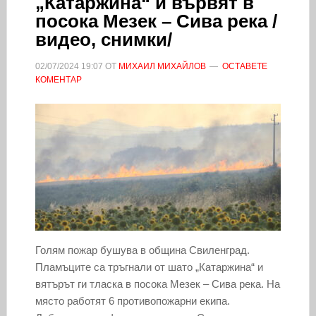
„Катаржина“ и вървят в
посока Мезек – Сива река /
видео, снимки/
02/07/2024
19:07
ОТ
МИХАИЛ МИХАЙЛОВ
ОСТАВЕТЕ
КОМЕНТАР
Голям пожар бушува в община Свиленград.
Пламъците са тръгнали от шато „Катаржина“ и
вятърът ги тласка в посока Мезек – Сива река. На
място работят 6 противопожарни екипа.