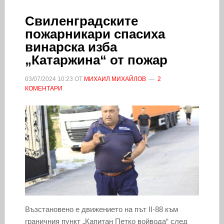
Свиленградските
пожарникари спасиха
винарска изба
„Катаржина“ от пожар
03/07/2024
10:23
ОТ
МИХАИЛ МИХАЙЛОВ
2
КОМЕНТАРИ
Възстановено е движението на път II-88 към
граничния пункт „Капитан Петко войвода“ след