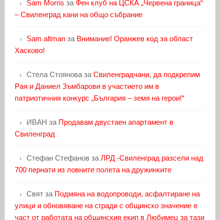
Sam Morris
за
Фен клуб на ЦСКА „Червена граница“
– Свиленград кани на общо събрание
Sam altman
за
Внимание! Оранжев код за област
Хасково!
Стела Стоянова
за
Свиленградчани, да подкрепим
Рая и Даниел Зъмбарови в участието им в
патриотичния конкурс „България – земя на герои!“
ИВАН
за
Продавам двустаен апартамент в
Свиленград
Стефан Стефанов
за
ЛРД -Свиленград разсели над
700 пернати из ловните полета на дружинките
Свят
за
Подмяна на водопроводи, асфалтиране на
улици и обновяване на сгради с общинско значение е
част от работата на общинския екип в Любимец за тази