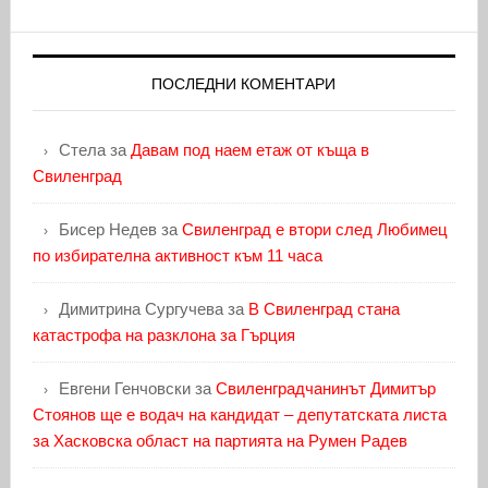
ПОСЛЕДНИ КОМЕНТАРИ
Стела
за
Давам под наем етаж от къща в
Свиленград
Бисер Недев
за
Свиленград е втори след Любимец
по избирателна активност към 11 часа
Димитрина Сургучева
за
В Свиленград стана
катастрофа на разклона за Гърция
Евгени Генчовски
за
Свиленградчанинът Димитър
Стоянов ще е водач на кандидат – депутатската листа
за Хасковска област на партията на Румен Радев