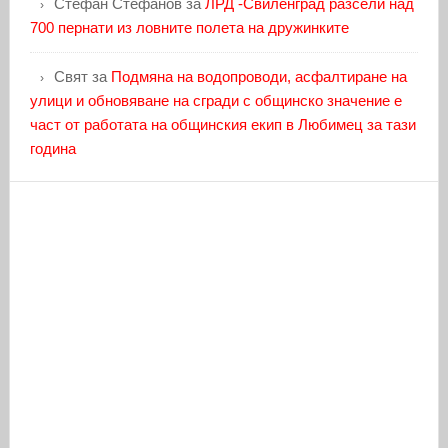
Стефан Стефанов
за
ЛРД -Свиленград разсели над
700 пернати из ловните полета на дружинките
Свят
за
Подмяна на водопроводи, асфалтиране на
улици и обновяване на сгради с общинско значение е
част от работата на общинския екип в Любимец за тази
година