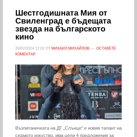
Шестгодишната Мия от
Свиленград е бъдещата
звезда на българското
кино
26/02/2024
12:02
ОТ
МИХАИЛ МИХАЙЛОВ
ОСТАВЕТЕ
КОМЕНТАР
Възпитаничката на ДГ „Слънце“ е новия талант на
седмото изкуство, има цели 4 предложения за