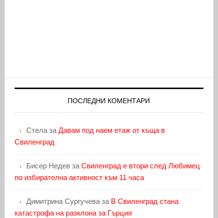
ПОСЛЕДНИ КОМЕНТАРИ
Стела
за
Давам под наем етаж от къща в
Свиленград
Бисер Недев
за
Свиленград е втори след Любимец
по избирателна активност към 11 часа
Димитрина Сургучева
за
В Свиленград стана
катастрофа на разклона за Гърция