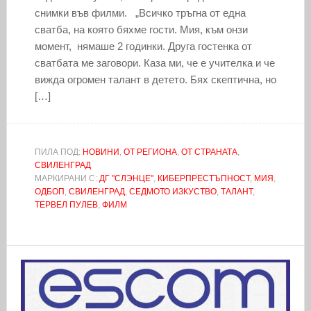
снимки във филми. „Всичко тръгна от една
сватба, на която бяхме гости. Мия, към онзи
момент, нямаше 2 годинки. Друга гостенка от
сватбата ме заговори. Каза ми, че е учителка и че
вижда огромен талант в детето. Бях скептична, но
[…]
ПИЛА ПОД:
НОВИНИ
,
ОТ РЕГИОНА
,
ОТ СТРАНАТА
,
СВИЛЕНГРАД
МАРКИРАНИ С:
ДГ "СЛЭНЦЕ"
,
КИБЕРПРЕСТЪПНОСТ
,
МИЯ
,
ОДБОП
,
СВИЛЕНГРАД
,
СЕДМОТО ИЗКУСТВО
,
ТАЛАНТ
,
ТЕРВЕЛ ПУЛЕВ
,
ФИЛМ