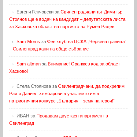
Евгени Генчовски
за
Свиленградчанинът Димитър
Стоянов ще е водач на кандидат – депутатската листа
за Хасковска област на партията на Румен Радев
Sam Morris
за
Фен клуб на ЦСКА „Червена граница“
– Свиленград кани на общо събрание
Sam altman
за
Внимание! Оранжев код за област
Хасково!
Стела Стоянова
за
Свиленградчани, да подкрепим
Рая и Даниел Зъмбарови в участието им в
патриотичния конкурс „България – земя на герои!“
ИВАН
за
Продавам двустаен апартамент в
Свиленград