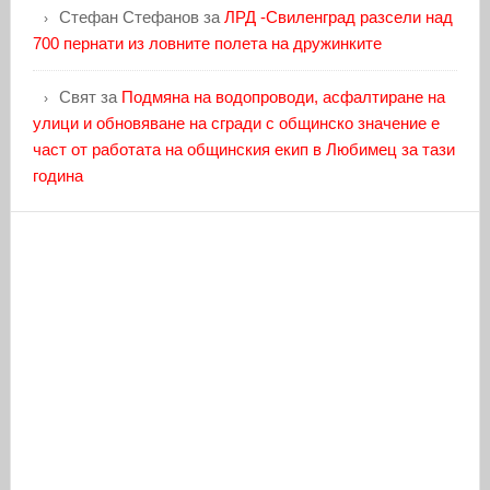
Стефан Стефанов
за
ЛРД -Свиленград разсели над
700 пернати из ловните полета на дружинките
Свят
за
Подмяна на водопроводи, асфалтиране на
улици и обновяване на сгради с общинско значение е
част от работата на общинския екип в Любимец за тази
година