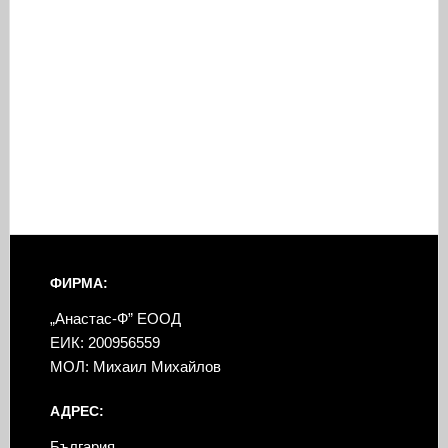
ФИРМА:
„Анастас-Ф” ЕООД
ЕИК: 200956559
МОЛ: Михаил Михайлов
АДРЕС:
България