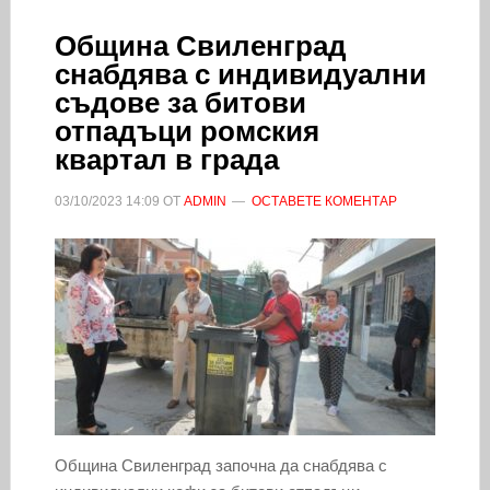
Община Свиленград
снабдява с индивидуални
съдове за битови
отпадъци ромския
квартал в града
03/10/2023
14:09
ОТ
ADMIN
ОСТАВЕТЕ КОМЕНТАР
Община Свиленград започна да снабдява с