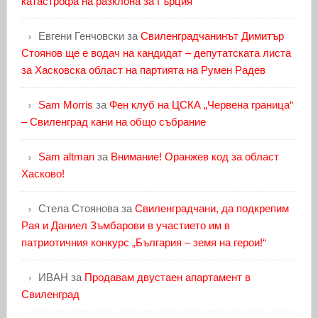
катастрофа на разклона за Гърция
Евгени Генчовски
за
Свиленградчанинът Димитър
Стоянов ще е водач на кандидат – депутатската листа
за Хасковска област на партията на Румен Радев
Sam Morris
за
Фен клуб на ЦСКА „Червена граница“
– Свиленград кани на общо събрание
Sam altman
за
Внимание! Оранжев код за област
Хасково!
Стела Стоянова
за
Свиленградчани, да подкрепим
Рая и Даниел Зъмбарови в участието им в
патриотичния конкурс „България – земя на герои!“
ИВАН
за
Продавам двустаен апартамент в
Свиленград