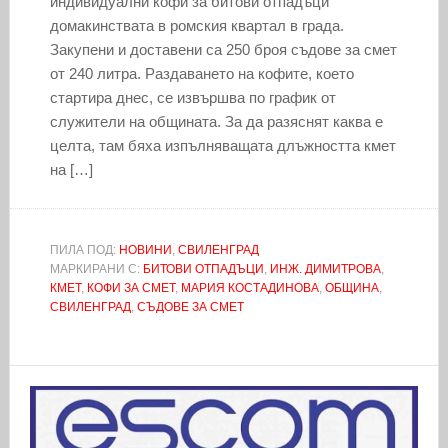
индивидуални кофи за битови отпадъци
домакинствата в ромския квартал в града.
Закупени и доставени са 250 броя съдове за смет
от 240 литра. Раздаването на кофите, което
стартира днес, се извършва по график от
служители на общината. За да разяснят каква е
целта, там бяха изпълняващата длъжността кмет
на […]
ПИЛА ПОД:
НОВИНИ
,
СВИЛЕНГРАД
МАРКИРАНИ С:
БИТОВИ ОТПАДЪЦИ
,
ИНЖ. ДИМИТРОВА
,
КМЕТ
,
КОФИ ЗА СМЕТ
,
МАРИЯ КОСТАДИНОВА
,
ОБЩИНА
,
СВИЛЕНГРАД
,
СЪДОВЕ ЗА СМЕТ