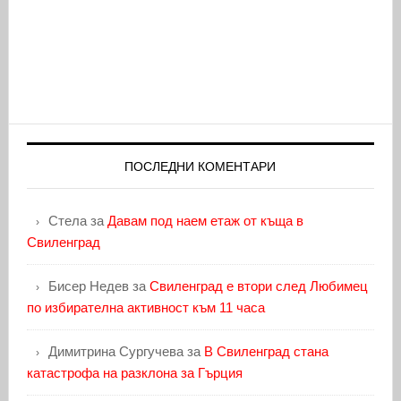
ПОСЛЕДНИ КОМЕНТАРИ
Стела
за
Давам под наем етаж от къща в
Свиленград
Бисер Недев
за
Свиленград е втори след Любимец
по избирателна активност към 11 часа
Димитрина Сургучева
за
В Свиленград стана
катастрофа на разклона за Гърция