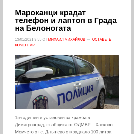
Мароканци крадат
телефон и лаптоп в Града
на Белоногата
13/01/2021
9:55
ОТ
МИХАИЛ МИХАЙЛОВ
ОСТАВЕТЕ
КОМЕНТАР
15-годишен е установен за кражба в
Димитровград, съобщиха от ОДМВР – Хасково.
Момчето от с. Длъгнево откраднало 100 литра