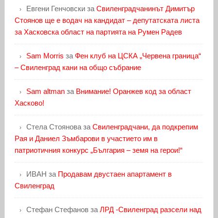
Евгени Генчовски
за
Свиленградчанинът Димитър
Стоянов ще е водач на кандидат – депутатската листа
за Хасковска област на партията на Румен Радев
Sam Morris
за
Фен клуб на ЦСКА „Червена граница“
– Свиленград кани на общо събрание
Sam altman
за
Внимание! Оранжев код за област
Хасково!
Стела Стоянова
за
Свиленградчани, да подкрепим
Рая и Даниел Зъмбарови в участието им в
патриотичния конкурс „България – земя на герои!“
ИВАН
за
Продавам двустаен апартамент в
Свиленград
Стефан Стефанов
за
ЛРД -Свиленград разсели над