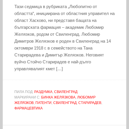
Тази седмица в рубриката „Любопитно от
областта“, инициирана от областния управител на
област Хасково, ни представя бащата на
българската фармация – академик Любомир
Желязков, родом от Свиленград. Любомир
Димитров Желязков е роден в Свиленград на 14
октомври 1918 г. в семейството на Тана
Старирадева и Димитър Желязков. Неговият
вуйчо Стойчо Старирадев е най-дълго
управлявалият кмет […]
ПИЛА ПОД:
РАЗДУМКА
,
СВИЛЕНГРАД
МАРКИРАНИ С:
БИНКА ЖЕЛЯЗКОВА
,
ЛЮБОМИР
ЖЕЛЯЗКОВ
,
ПАТЕНТИ
,
СВИЛЕНГРАД
,
СТАРИРАДЕВ
,
ФАРМАЦЕВТИКА