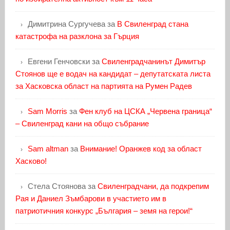
Димитрина Сургучева
за
В Свиленград стана
катастрофа на разклона за Гърция
Евгени Генчовски
за
Свиленградчанинът Димитър
Стоянов ще е водач на кандидат – депутатската листа
за Хасковска област на партията на Румен Радев
Sam Morris
за
Фен клуб на ЦСКА „Червена граница“
– Свиленград кани на общо събрание
Sam altman
за
Внимание! Оранжев код за област
Хасково!
Стела Стоянова
за
Свиленградчани, да подкрепим
Рая и Даниел Зъмбарови в участието им в
патриотичния конкурс „България – земя на герои!“