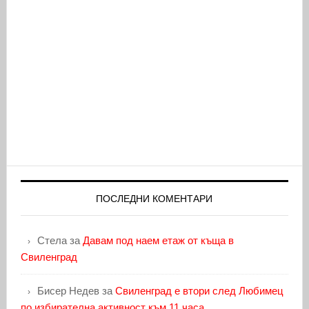
ПОСЛЕДНИ КОМЕНТАРИ
Стела
за
Давам под наем етаж от къща в
Свиленград
Бисер Недев
за
Свиленград е втори след Любимец
по избирателна активност към 11 часа