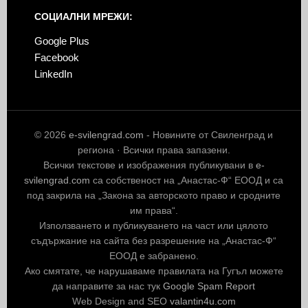
СОЦИАЛНИ МРЕЖИ:
Google Plus
Facebook
LinkedIn
© 2026
e-svilengrad.com
- Новините от Свиленград и
региона · Всички права запазени.
Всички текстове и изображения публикувани в
e-
svilengrad.com
са собственост на „Анастас-Ф“ ЕООД и са
под закрила на „Закона за авторското право и сродните
им права“.
Използването и публикуването на част или цялото
съдържание на сайта без разрешение на „Анастас-Ф“
ЕООД е забранено.
Ако смятате, че нарушаваме правилата на Гугъл можете
да направите за нас тук
Google Spam Report
Web Design and SEO
valantin4u.com