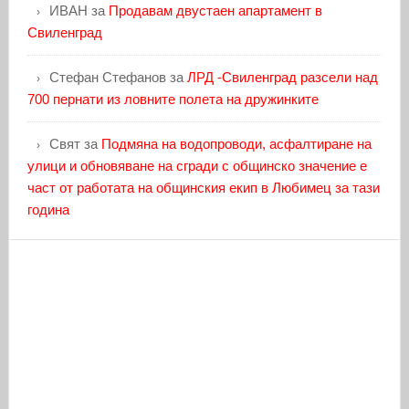
ИВАН
за
Продавам двустаен апартамент в
Свиленград
Стефан Стефанов
за
ЛРД -Свиленград разсели над
700 пернати из ловните полета на дружинките
Свят
за
Подмяна на водопроводи, асфалтиране на
улици и обновяване на сгради с общинско значение е
част от работата на общинския екип в Любимец за тази
година