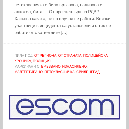
петокласничка е била връзвана, наливана с
алкохол, бита … От пресцентъра на РДВР –
Хасково казаха, че по случая се работи. Всички
участници в инцидента са установени и с тях се
работи от съответните […]
ПИЛА ПОД:
ОТ РЕГИОНА
,
ОТ СТРАНАТА
,
ПОЛИЦЕЙСКА
ХРОНИКА
,
ПОЛИЦИЯ
МАРКИРАНИ С:
ВРЪЗВАНО
,
ИЗНАСИЛЕНО
,
МАЛТРЕТИРАНО
,
ПЕТОКЛАСНИЧКА
,
СВИЛЕНГРАД