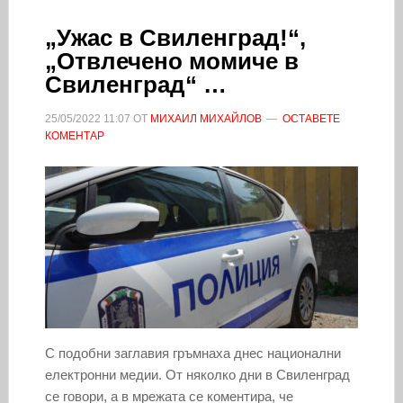
„Ужас в Свиленград!“,
„Отвлечено момиче в
Свиленград“ …
25/05/2022
11:07
ОТ
МИХАИЛ МИХАЙЛОВ
ОСТАВЕТЕ
КОМЕНТАР
С подобни заглавия гръмнаха днес национални
електронни медии. От няколко дни в Свиленград
се говори, а в мрежата се коментира, че