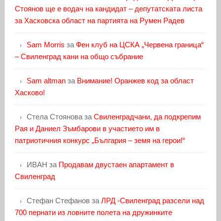
Стоянов ще е водач на кандидат – депутатската листа
за Хасковска област на партията на Румен Радев
Sam Morris
за
Фен клуб на ЦСКА „Червена граница“
– Свиленград кани на общо събрание
Sam altman
за
Внимание! Оранжев код за област
Хасково!
Стела Стоянова
за
Свиленградчани, да подкрепим
Рая и Даниел Зъмбарови в участието им в
патриотичния конкурс „България – земя на герои!“
ИВАН
за
Продавам двустаен апартамент в
Свиленград
Стефан Стефанов
за
ЛРД -Свиленград разсели над
700 пернати из ловните полета на дружинките