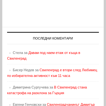
ПОСЛЕДНИ КОМЕНТАРИ
Стела
за
Давам под наем етаж от къща в
Свиленград
Бисер Недев
за
Свиленград е втори след Любимец
по избирателна активност към 11 часа
Димитрина Сургучева
за
В Свиленград стана
катастрофа на разклона за Гърция
Евгени Генчовски
за
Свиленградчанинът Димитър