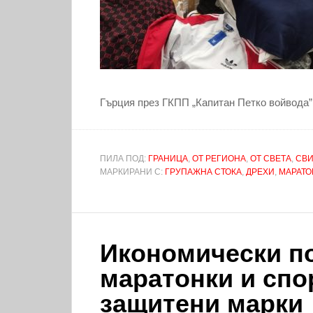
Гърция през ГКПП „Капитан Петко войвода” н
ПИЛА ПОД:
ГРАНИЦА
,
ОТ РЕГИОНА
,
ОТ СВЕТА
,
СВИ
МАРКИРАНИ С:
ГРУПАЖНА СТОКА
,
ДРЕХИ
,
МАРАТО
Икономически п
маратонки и спо
защитени марки