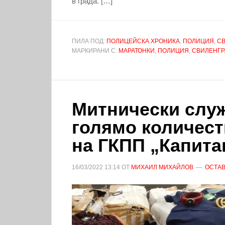
в града. […]
ПИЛА ПОД:
ПОЛИЦЕЙСКА ХРОНИКА
,
ПОЛИЦИЯ
,
С
МАРКИРАНИ С:
МАРАТОНКИ
,
ПОЛИЦИЯ
,
СВИЛЕНГР
Митнически слу
голямо количест
на ГКПП „Капита
16/03/2022
13:14
ОТ
МИХАИЛ МИХАЙЛОВ
ОСТАВ