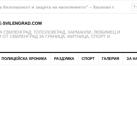
К Свиленград – 1921 получават нови екипи
E-SVILENGRAD.COM
 СВИЛЕНГРАД, ТОПОЛОВГРАД, ХАРМАНЛИ, ЛЮБИМЕЦ И
 ОТ СВИЛЕНГРАД ЗА ГРАНИЦА, МИТНИЦА, СПОРТ И
ПОЛИЦЕЙСКА ХРОНИКА
РАЗДУМКА
СПОРТ
ГАЛЕРИЯ
ЗА Н