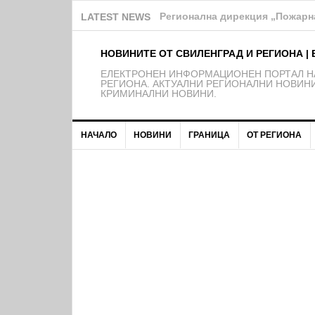
Над 150 деца от школата на Ф
LATEST NEWS
НОВИНИТЕ ОТ СВИЛЕНГРАД И РЕГИОНА | 
EЛЕКТРОНЕН ИНФОРМАЦИОНЕН ПОРТАЛ НА
РЕГИОНА. АКТУАЛНИ РЕГИОНАЛНИ НОВИНИ
КРИМИНАЛНИ НОВИНИ.
НАЧАЛО
НОВИНИ
ГРАНИЦА
ОТ РЕГИОНА