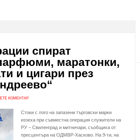
рации спират
парфюми, маратонки,
ти и цигари през
Андреево“
ЕТЕ КОМЕНТАР
Стоки с лого на запазени търговски марки
иззеха при съвместна операция служители на
РУ – Свиленград и митничари, съобщиха от
пресцентъра на ОДМВР-Хасково. На 9-ти, на