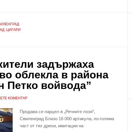
ВИЛЕНГРАД
АД
,
ЦИГАРИ
жители задържаха
во облекла в района
н Петко войвода”
ЕТЕ КОМЕНТАР
Продава се парцел в „Речните лозя“,
Свиленград Близо 16 000 артикула, по-голяма
част от тях дрехи, имитации на