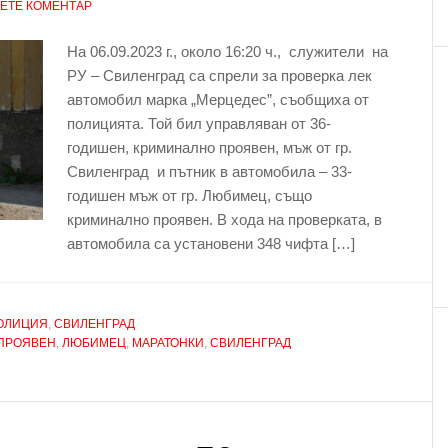
ЕТЕ КОМЕНТАР
На 06.09.2023 г., около 16:20 ч., служители на
РУ – Свиленград са спрели за проверка лек
автомобил марка „Мерцедес”, съобщиха от
полицията. Той бил управляван от 36-
годишен, криминално проявен, мъж от гр.
Свиленград и пътник в автомобила – 33-
годишен мъж от гр. Любимец, също
криминално проявен. В хода на проверката, в
автомобила са установени 348 чифта […]
ОЛИЦИЯ
,
СВИЛЕНГРАД
ПРОЯВЕН
,
ЛЮБИМЕЦ
,
МАРАТОНКИ
,
СВИЛЕНГРАД