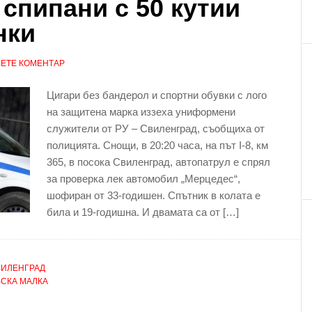
спипани с 50 кутии
нки
ЕТЕ КОМЕНТАР
Цигари без бандерол и спортни обувки с лого
на защитена марка иззеха униформени
служители от РУ – Свиленград, съобщиха от
полицията. Снощи, в 20:20 часа, на път I-8, км
365, в посока Свиленград, автопатрул е спрял
за проверка лек автомобил „Мерцедес“,
шофиран от 33-годишен. Спътник в колата е
била и 19-годишна. И двамата са от […]
ВИЛЕНГРАД
СКА МАЛКА