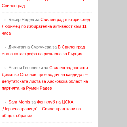
Свиленград
Бисер Недев
за
Свиленград е втори след
Любимец по избирателна активност към 11
часа
Димитрина Сургучева
за
В Свиленград
стана катастрофа на разклона за Гърция
Евгени Генчовски
за
Свиленградчанинът
Димитър Стоянов ще е водач на кандидат –
депутатската листа за Хасковска област на
партията на Румен Радев
Sam Morris
за
Фен клуб на ЦСКА
„Червена граница“ – Свиленград кани на
общо събрание