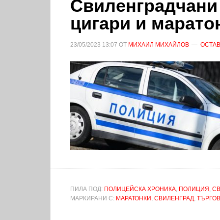
Свиленградчани 
цигари и марато
23/05/2023
13:07
ОТ
МИХАИЛ МИХАЙЛОВ
ОСТАВ
ПИЛА ПОД:
ПОЛИЦЕЙСКА ХРОНИКА
,
ПОЛИЦИЯ
,
С
МАРКИРАНИ С:
МАРАТОНКИ
,
СВИЛЕНГРАД
,
ТЪРГОВ