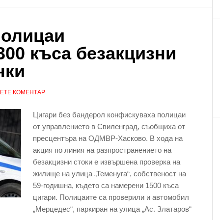
полицаи
300 къса безакцизни
нки
ЕТЕ КОМЕНТАР
Цигари без бандерол конфискуваха полицаи
от управлението в Свиленград, съобщиха от
пресцентъра на ОДМВР-Хасково. В хода на
акция по линия на разпространението на
безакцизни стоки е извършена проверка на
жилище на улица „Теменуга“, собственост на
59-годишна, където са намерени 1500 къса
цигари. Полицаите са проверили и автомобил
„Мерцедес“, паркиран на улица „Ас. Златаров“