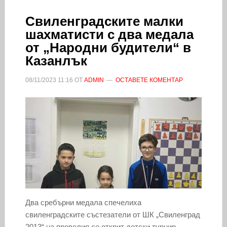
Свиленградските малки
шахматисти с два медала
от „Народни будители“ в
Казанлък
08/11/2023
11:16
ОТ
ADMIN
ОСТАВЕТЕ КОМЕНТАР
Два сребърни медала спечелиха
свиленградските състезатели от ШК „Свиленград
2013“ на провелия се открит детски турнир