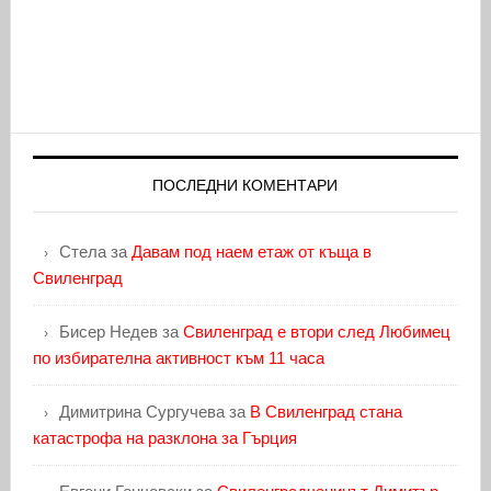
ПОСЛЕДНИ КОМЕНТАРИ
Стела
за
Давам под наем етаж от къща в
Свиленград
Бисер Недев
за
Свиленград е втори след Любимец
по избирателна активност към 11 часа
Димитрина Сургучева
за
В Свиленград стана
катастрофа на разклона за Гърция