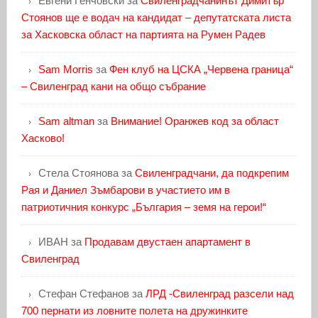
Евгени Генчовски
за
Свиленградчанинът Димитър
Стоянов ще е водач на кандидат – депутатската листа
за Хасковска област на партията на Румен Радев
Sam Morris
за
Фен клуб на ЦСКА „Червена граница“
– Свиленград кани на общо събрание
Sam altman
за
Внимание! Оранжев код за област
Хасково!
Стела Стоянова
за
Свиленградчани, да подкрепим
Рая и Даниел Зъмбарови в участието им в
патриотичния конкурс „България – земя на герои!“
ИВАН
за
Продавам двустаен апартамент в
Свиленград
Стефан Стефанов
за
ЛРД -Свиленград разсели над
700 пернати из ловните полета на дружинките