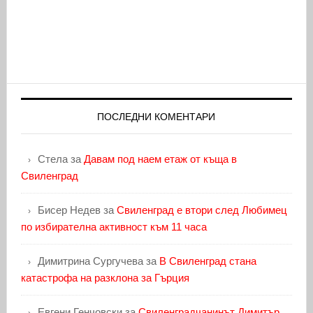
ПОСЛЕДНИ КОМЕНТАРИ
Стела
за
Давам под наем етаж от къща в
Свиленград
Бисер Недев
за
Свиленград е втори след Любимец
по избирателна активност към 11 часа
Димитрина Сургучева
за
В Свиленград стана
катастрофа на разклона за Гърция
Евгени Генчовски
за
Свиленградчанинът Димитър