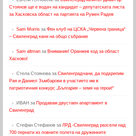
Стоянов ще е водач на кандидат – депутатската листа
за Хасковска област на партията на Румен Радев
Sam Morris
за
Фен клуб на ЦСКА „Червена граница“
– Свиленград кани на общо събрание
Sam altman
за
Внимание! Оранжев код за област
Хасково!
Стела Стоянова
за
Свиленградчани, да подкрепим
Рая и Даниел Зъмбарови в участието им в
патриотичния конкурс „България – земя на герои!“
ИВАН
за
Продавам двустаен апартамент в
Свиленград
Стефан Стефанов
за
ЛРД -Свиленград разсели над
700 пернати из ловните полета на дружинките