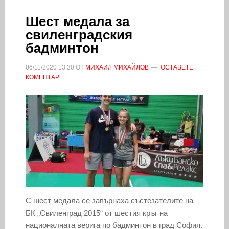
Шест медала за
свиленградския
бадминтон
06/11/2020
13:30
ОТ
МИХАИЛ МИХАЙЛОВ
ОСТАВЕТЕ
КОМЕНТАР
С шест медала се завърнаха състезателите на
БК „Свиленград 2015“ от шестия кръг на
националната верига по бадминтон в град София.