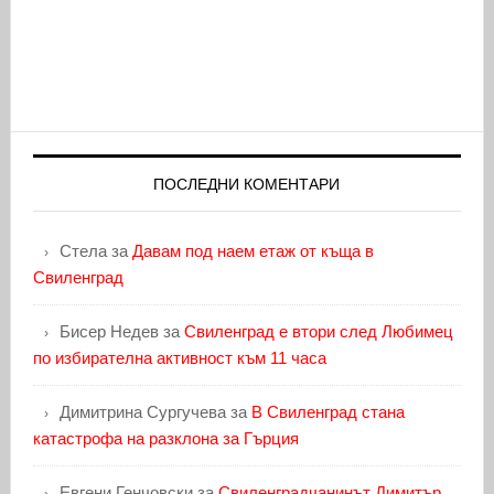
ПОСЛЕДНИ КОМЕНТАРИ
Стела
за
Давам под наем етаж от къща в
Свиленград
Бисер Недев
за
Свиленград е втори след Любимец
по избирателна активност към 11 часа
Димитрина Сургучева
за
В Свиленград стана
катастрофа на разклона за Гърция
Евгени Генчовски
за
Свиленградчанинът Димитър