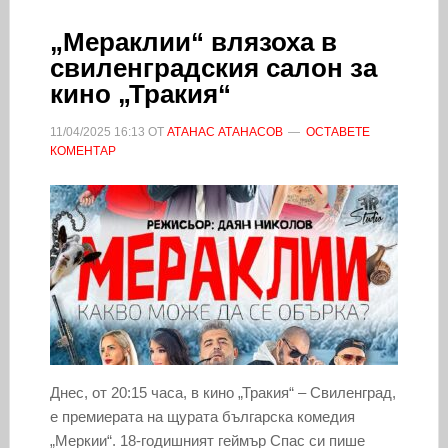
„Мераклии“ влязоха в
свиленградския салон за
кино „Тракия“
11/04/2025
16:13
ОТ
АТАНАС АТАНАСОВ
ОСТАВЕТЕ
КОМЕНТАР
Днес, от 20:15 часа, в кино „Тракия“ – Свиленград,
е премиерата на щурата българска комедия
„Меркии“. 18-годишният геймър Спас си пише