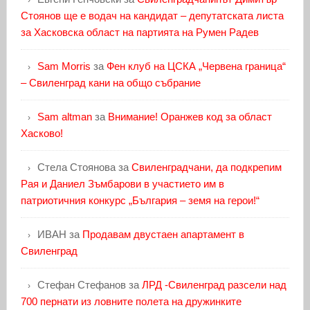
Стоянов ще е водач на кандидат – депутатската листа
за Хасковска област на партията на Румен Радев
Sam Morris
за
Фен клуб на ЦСКА „Червена граница“
– Свиленград кани на общо събрание
Sam altman
за
Внимание! Оранжев код за област
Хасково!
Стела Стоянова
за
Свиленградчани, да подкрепим
Рая и Даниел Зъмбарови в участието им в
патриотичния конкурс „България – земя на герои!“
ИВАН
за
Продавам двустаен апартамент в
Свиленград
Стефан Стефанов
за
ЛРД -Свиленград разсели над
700 пернати из ловните полета на дружинките