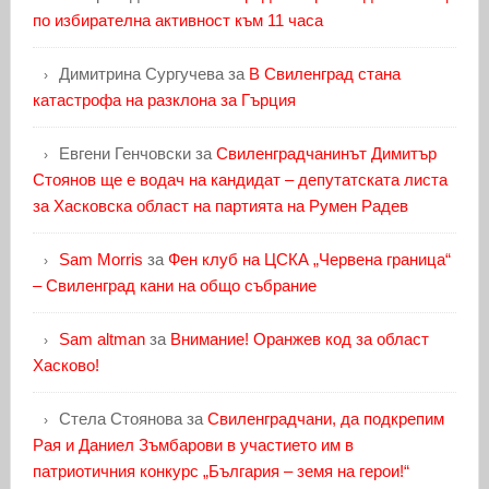
по избирателна активност към 11 часа
Димитрина Сургучева
за
В Свиленград стана
катастрофа на разклона за Гърция
Евгени Генчовски
за
Свиленградчанинът Димитър
Стоянов ще е водач на кандидат – депутатската листа
за Хасковска област на партията на Румен Радев
Sam Morris
за
Фен клуб на ЦСКА „Червена граница“
– Свиленград кани на общо събрание
Sam altman
за
Внимание! Оранжев код за област
Хасково!
Стела Стоянова
за
Свиленградчани, да подкрепим
Рая и Даниел Зъмбарови в участието им в
патриотичния конкурс „България – земя на герои!“