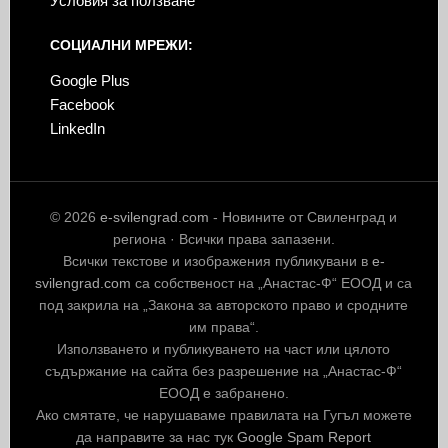
Условия за ползване
СОЦИАЛНИ МРЕЖИ:
Google Plus
Facebook
LinkedIn
© 2026
e-svilengrad.com
- Новините от Свиленград и
региона · Всички права запазени.
Всички текстове и изображения публикувани в
e-
svilengrad.com
са собственост на „Анастас-Ф“ ЕООД и са
под закрила на „Закона за авторското право и сродните
им права“.
Използването и публикуването на част или цялото
съдържание на сайта без разрешение на „Анастас-Ф“
ЕООД е забранено.
Ако смятате, че нарушаваме правилата на Гугъл можете
да направите за нас тук
Google Spam Report