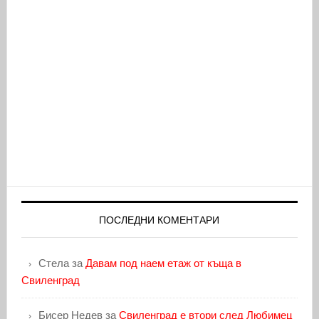
ПОСЛЕДНИ КОМЕНТАРИ
Стела
за
Давам под наем етаж от къща в
Свиленград
Бисер Недев
за
Свиленград е втори след Любимец