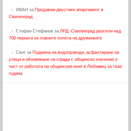
ИВАН
за
Продавам двустаен апартамент в
Свиленград
Стефан Стефанов
за
ЛРД -Свиленград разсели над
700 пернати из ловните полета на дружинките
Свят
за
Подмяна на водопроводи, асфалтиране на
улици и обновяване на сгради с общинско значение е
част от работата на общинския екип в Любимец за тази
година