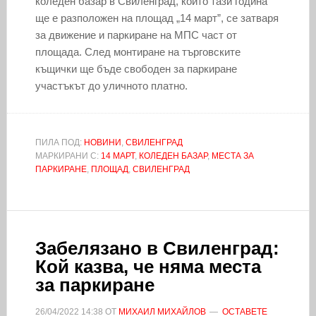
коледен базар в Свиленград, който тази година
ще е разположен на площад „14 март”, се затваря
за движение и паркиране на МПС част от
площада. След монтиране на търговските
къщички ще бъде свободен за паркиране
участъкът до уличното платно.
ПИЛА ПОД:
НОВИНИ
,
СВИЛЕНГРАД
МАРКИРАНИ С:
14 МАРТ
,
КОЛЕДЕН БАЗАР
,
МЕСТА ЗА
ПАРКИРАНЕ
,
ПЛОЩАД
,
СВИЛЕНГРАД
Забелязано в Свиленград:
Кой казва, че няма места
за паркиране
26/04/2022
14:38
ОТ
МИХАИЛ МИХАЙЛОВ
ОСТАВЕТЕ