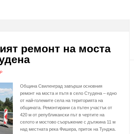
ият ремонт на моста
тудена
АР
Община Свиленград завърши основния
ремонт на моста и пътя в село Студена – едно
от най-големите села на територията на
общината. Ремонтирани са пътен участък от
420 м от републикански път в чертите на
селото и мостово съоръжение с дължина 11 м
над местната река Фишера, приток на Тунджа.