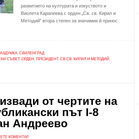
развитието на културата и изкуството и
Виолета Карапеева с орден „Св. св. Кирил и
Методий“ втора степен за значимия й принос
РАЗДУМКА
,
СВИЛЕНГРАД
КИ СЪВЕТ
,
ОРДЕН
,
ПРЕЗИДЕНТ
,
СВ.СВ. КИРИЛ И МЕТОДИЙ
,
извади от чертите на
бликански път I-8
ан Андреево
ЕТЕ КОМЕНТАР