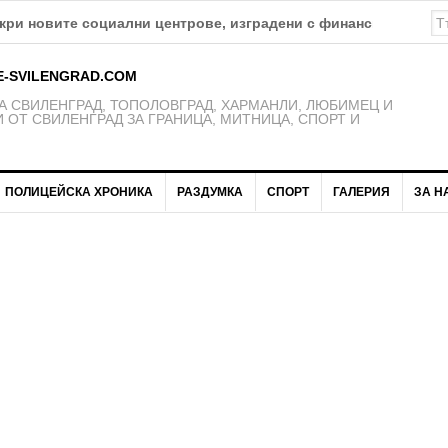
а изпълнението на проект „Социално-икономическа интеграци
E-SVILENGRAD.COM
 СВИЛЕНГРАД, ТОПОЛОВГРАД, ХАРМАНЛИ, ЛЮБИМЕЦ И
 ОТ СВИЛЕНГРАД ЗА ГРАНИЦА, МИТНИЦА, СПОРТ И
ПОЛИЦЕЙСКА ХРОНИКА
РАЗДУМКА
СПОРТ
ГАЛЕРИЯ
ЗА Н