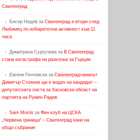
Свиленград
Бисер Недев
за
Свиленград е втори след
Любимец по избирателна активност към 11
часа
Димитрина Сургучева
за
В Свиленград
стана катастрофа на разклона за Гърция
Евгени Генчовски
за
Свиленградчанинът
Димитър Стоянов ще е водач на кандидат –
депутатската листа за Хасковска област на
партията на Румен Радев
Sam Morris
за
Фен клуб на ЦСКА
„Червена граница“ – Свиленград кани на
общо събрание