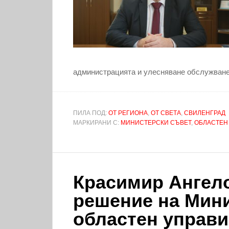
администрацията и улесняване обслужванет
ПИЛА ПОД:
ОТ РЕГИОНА
,
ОТ СВЕТА
,
СВИЛЕНГРАД
МАРКИРАНИ С:
МИНИСТЕРСКИ СЪВЕТ
,
ОБЛАСТЕН
Красимир Ангело
решение на Мини
областен управи