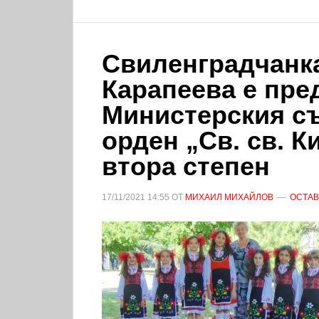
Свиленградчанк
Карапеева е пре
Министерския съ
орден „Св. св. 
втора степен
17/11/2021
14:55
ОТ
МИХАИЛ МИХАЙЛОВ
ОСТАВ