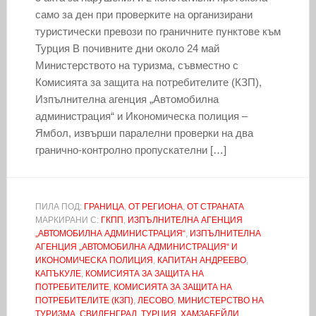
само за ден при проверките на организирани
туристически превози по граничните пунктове към
Турция В почивните дни около 24 май
Министерството на туризма, съвместно с
Комисията за защита на потребителите (КЗП),
Изпълнителна агенция „Автомобилна
администрация“ и Икономическа полиция –
Ямбол, извърши паралелни проверки на два
гранично-контролно пропускателни […]
ПИЛА ПОД:
ГРАНИЦА
,
ОТ РЕГИОНА
,
ОТ СТРАНАТА
МАРКИРАНИ С:
ГКПП
,
ИЗПЪЛНИТЕЛНА АГЕНЦИЯ
„АВТОМОБИЛНА АДМИНИСТРАЦИЯ“
,
ИЗПЪЛНИТЕЛНА
АГЕНЦИЯ „АВТОМОБИЛНА АДМИНИСТРАЦИЯ“ И
ИКОНОМИЧЕСКА ПОЛИЦИЯ
,
КАПИТАН АНДРЕЕВО
,
КАПЪКУЛЕ
,
КОМИСИЯТА ЗА ЗАЩИТА НА
ПОТРЕБИТЕЛИТЕ
,
КОМИСИЯТА ЗА ЗАЩИТА НА
ПОТРЕБИТЕЛИТЕ (КЗП)
,
ЛЕСОВО
,
МИНИСТЕРСТВО НА
ТУРИЗМА
,
СВИЛЕНГРАД
,
ТУРЦИЯ
,
ХАМЗАБЕЙЛИ