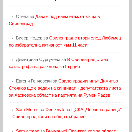
Стела
за
Давам под наем етаж от къща в
Свиленград
Бисер Недев
за
Свиленград е втори след Любимец
по избирателна активност към 11 часа
Димитрина Сургучева
за
В Свиленград стана
катастрофа на разклона за Гърция
Евгени Генчовски
за
Свиленградчанинът Димитър
Стоянов ще е водач на кандидат – депутатската листа
за Хасковска област на партията на Румен Радев
Sam Morris
за
Фен клуб на ЦСКА „Червена граница“
– Свиленград кани на общо събрание
Sam altman
за
Внимание! Оранжев код за област