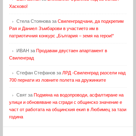
Хасково!
Стела Стоянова
за
Свиленградчани, да подкрепим
Рая и Даниел Зъмбарови в участието им в
патриотичния конкурс „България – земя на герои!“
ИВАН
за
Продавам двустаен апартамент в
Свиленград
Стефан Стефанов
за
ЛРД -Свиленград разсели над
700 пернати из ловните полета на дружинките
Свят
за
Подмяна на водопроводи, асфалтиране на
улици и обновяване на сгради с общинско значение е
част от работата на общинския екип в Любимец за тази
година