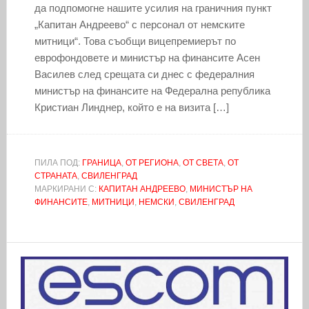
да подпомогне нашите усилия на граничния пункт
„Капитан Андреево“ с персонал от немските
митници“. Това съобщи вицепремиерът по
еврофондовете и министър на финансите Асен
Василев след срещата си днес с федералния
министър на финансите на Федерална република
Кристиан Линднер, който е на визита […]
ПИЛА ПОД:
ГРАНИЦА
,
ОТ РЕГИОНА
,
ОТ СВЕТА
,
ОТ
СТРАНАТА
,
СВИЛЕНГРАД
МАРКИРАНИ С:
КАПИТАН АНДРЕЕВО
,
МИНИСТЪР НА
ФИНАНСИТЕ
,
МИТНИЦИ
,
НЕМСКИ
,
СВИЛЕНГРАД