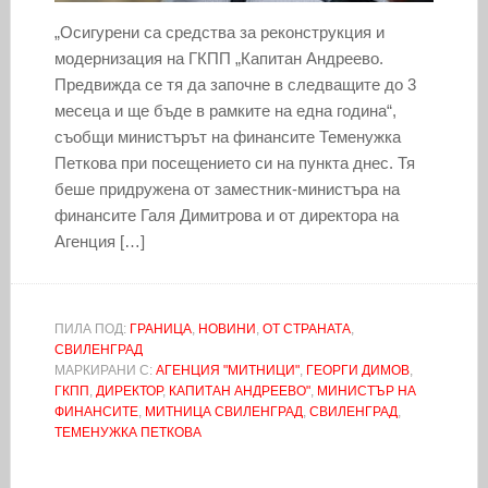
„Осигурени са средства за реконструкция и
модернизация на ГКПП „Капитан Андреево.
Предвижда се тя да започне в следващите до 3
месеца и ще бъде в рамките на една година“,
съобщи министърът на финансите Теменужка
Петкова при посещението си на пункта днес. Тя
беше придружена от заместник-министъра на
финансите Галя Димитрова и от директора на
Агенция […]
ПИЛА ПОД:
ГРАНИЦА
,
НОВИНИ
,
ОТ СТРАНАТА
,
СВИЛЕНГРАД
МАРКИРАНИ С:
АГЕНЦИЯ "МИТНИЦИ"
,
ГЕОРГИ ДИМОВ
,
ГКПП
,
ДИРЕКТОР
,
КАПИТАН АНДРЕЕВО"
,
МИНИСТЪР НА
ФИНАНСИТЕ
,
МИТНИЦА СВИЛЕНГРАД
,
СВИЛЕНГРАД
,
ТЕМЕНУЖКА ПЕТКОВА