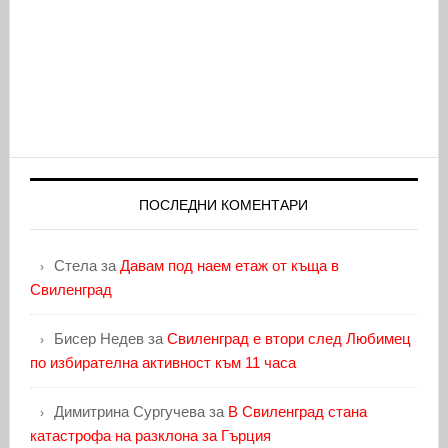
ПОСЛЕДНИ КОМЕНТАРИ
Стела
за
Давам под наем етаж от къща в
Свиленград
Бисер Недев
за
Свиленград е втори след Любимец
по избирателна активност към 11 часа
Димитрина Сургучева
за
В Свиленград стана
катастрофа на разклона за Гърция