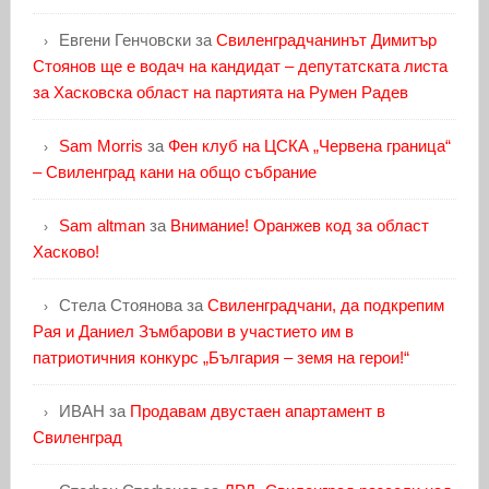
Евгени Генчовски
за
Свиленградчанинът Димитър
Стоянов ще е водач на кандидат – депутатската листа
за Хасковска област на партията на Румен Радев
Sam Morris
за
Фен клуб на ЦСКА „Червена граница“
– Свиленград кани на общо събрание
Sam altman
за
Внимание! Оранжев код за област
Хасково!
Стела Стоянова
за
Свиленградчани, да подкрепим
Рая и Даниел Зъмбарови в участието им в
патриотичния конкурс „България – земя на герои!“
ИВАН
за
Продавам двустаен апартамент в
Свиленград