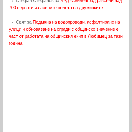
Стефан Стефанов
за
ЛРД -Свиленград разсели над
700 пернати из ловните полета на дружинките
Свят
за
Подмяна на водопроводи, асфалтиране на
улици и обновяване на сгради с общинско значение е
част от работата на общинския екип в Любимец за тази
година