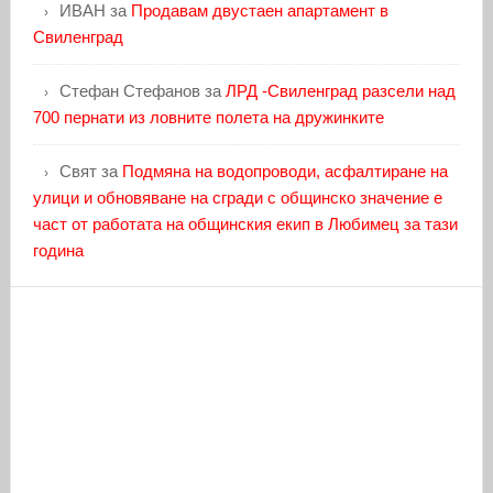
ИВАН
за
Продавам двустаен апартамент в
Свиленград
Стефан Стефанов
за
ЛРД -Свиленград разсели над
700 пернати из ловните полета на дружинките
Свят
за
Подмяна на водопроводи, асфалтиране на
улици и обновяване на сгради с общинско значение е
част от работата на общинския екип в Любимец за тази
година