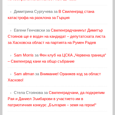
Димитрина Сургучева
за
В Свиленград стана
катастрофа на разклона за Гърция
Евгени Генчовски
за
Свиленградчанинът Димитър
Стоянов ще е водач на кандидат – депутатската листа
за Хасковска област на партията на Румен Радев
Sam Morris
за
Фен клуб на ЦСКА „Червена граница“
– Свиленград кани на общо събрание
Sam altman
за
Внимание! Оранжев код за област
Хасково!
Стела Стоянова
за
Свиленградчани, да подкрепим
Рая и Даниел Зъмбарови в участието им в
патриотичния конкурс „България – земя на герои!“