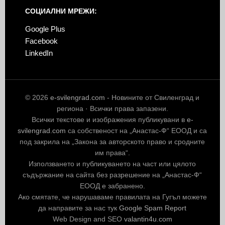
СОЦИАЛНИ МРЕЖИ:
Google Plus
Facebook
LinkedIn
© 2026
e-svilengrad.com
- Новините от Свиленград и
региона · Всички права запазени.
Всички текстове и изображения публикувани в
e-
svilengrad.com
са собственост на „Анастас-Ф“ ЕООД и са
под закрила на „Закона за авторското право и сродните
им права“.
Използването и публикуването на част или цялото
съдържание на сайта без разрешение на „Анастас-Ф“
ЕООД е забранено.
Ако смятате, че нарушаваме правилата на Гугъл можете
да направите за нас тук
Google Spam Report
Web Design and SEO
valantin4u.com