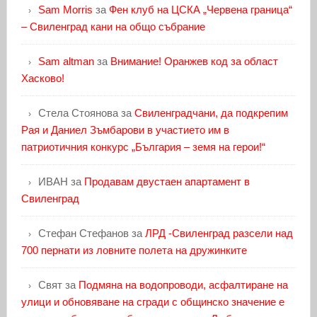
Sam Morris
за
Фен клуб на ЦСКА „Червена граница“
– Свиленград кани на общо събрание
Sam altman
за
Внимание! Оранжев код за област
Хасково!
Стела Стоянова
за
Свиленградчани, да подкрепим
Рая и Даниел Зъмбарови в участието им в
патриотичния конкурс „България – земя на герои!“
ИВАН
за
Продавам двустаен апартамент в
Свиленград
Стефан Стефанов
за
ЛРД -Свиленград разсели над
700 пернати из ловните полета на дружинките
Свят
за
Подмяна на водопроводи, асфалтиране на
улици и обновяване на сгради с общинско значение е