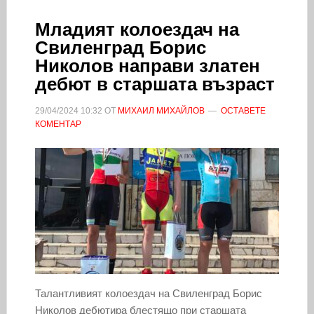
Младият колоездач на
Свиленград Борис
Николов направи златен
дебют в старшата възраст
29/04/2024
10:32
ОТ
МИХАИЛ МИХАЙЛОВ
ОСТАВЕТЕ
КОМЕНТАР
Талантливият колоездач на Свиленград Борис
Николов дебютира блестящо при старшата