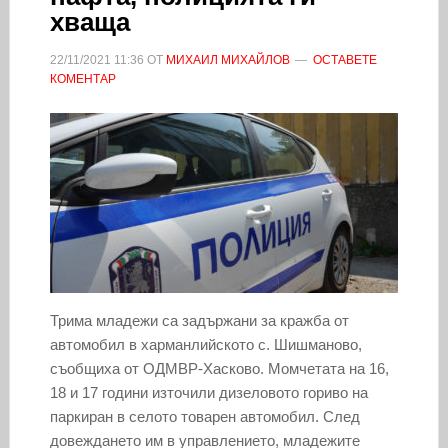
хваща
22/11/2021
11:36
ОТ
МИХАИЛ МИХАЙЛОВ
ОСТАВЕТЕ
КОМЕНТАР
Трима младежи са задържани за кражба от
автомобил в харманлийското с. Шишманово,
съобщиха от ОДМВР-Хасково. Момчетата на 16,
18 и 17 години източили дизеловото гориво на
паркиран в селото товарен автомобил. След
довеждането им в управлението, младежите