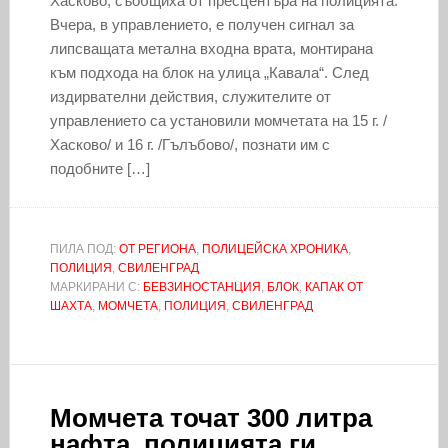
Хасково, съобщиха от пресцентъра на полицията.
Вчера, в управлението, е получен сигнал за
липсващата метална входна врата, монтирана
към подхода на блок на улица „Кавала“. След
издирвателни действия, служителите от
управлението са установили момчетата на 15 г. /
Хасково/ и 16 г. /Гълъбово/, познати им с
подобните […]
ПИЛА ПОД:
ОТ РЕГИОНА
,
ПОЛИЦЕЙСКА ХРОНИКА
,
ПОЛИЦИЯ
,
СВИЛЕНГРАД
МАРКИРАНИ С:
БЕВЗИНОСТАНЦИЯ
,
БЛОК
,
КАПАК ОТ
ШАХТА
,
МОМЧЕТА
,
ПОЛИЦИЯ
,
СВИЛЕНГРАД
Момчета точат 300 литра
нафта, полицията ги