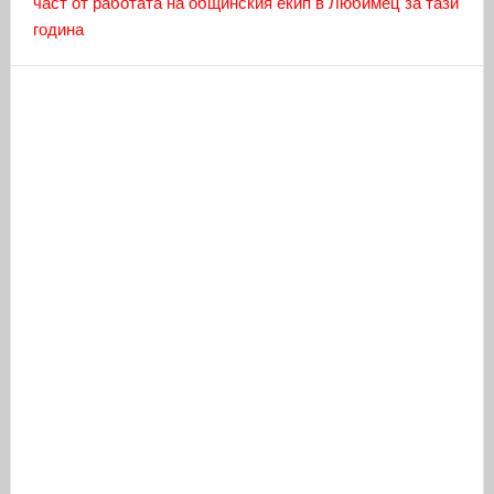
част от работата на общинския екип в Любимец за тази
година