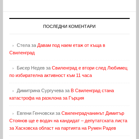
ПОСЛЕДНИ КОМЕНТАРИ
Стела
за
Давам под наем етаж от къща в
Свиленград
Бисер Недев
за
Свиленград е втори след Любимец
по избирателна активност към 11 часа
Димитрина Сургучева
за
В Свиленград стана
катастрофа на разклона за Гърция
Евгени Генчовски
за
Свиленградчанинът Димитър
Стоянов ще е водач на кандидат – депутатската листа
за Хасковска област на партията на Румен Радев