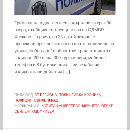
Трима мъже и две жени са задържани за кражби
вчера, съобщиха от пресцентъра на ОДМВР –
Хасково. Първият, на 33 г., от Хасково, е
проникнал през незаключена врата на жилище на
улица „Бобов дол“ в областния град, откъдето е
задигнал 200 лева, 300 турски лири, мобилен
телефон и 8 бутилки олио. При незабавни
издирвателни действия […]
ПИЛА ПОД:
ОТ РЕГИОНА
,
ПОЛИЦЕЙСКА ХРОНИКА
,
ПОЛИЦИЯ
,
СВИЛЕНГРАД
МАРКИРАНИ С:
КАПИТАН АНДРЕЕЕВО
,
МОМЧЕТА
,
ОБЕКТ
,
СВИЛЕНГРАД
,
ФРИЗЕР