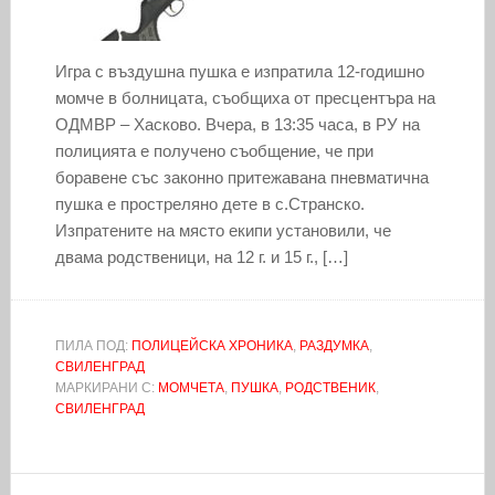
Игра с въздушна пушка е изпратила 12-годишно
момче в болницата, съобщиха от пресцентъра на
ОДМВР – Хасково. Вчера, в 13:35 часа, в РУ на
полицията е получено съобщение, че при
боравене със законно притежавана пневматична
пушка е простреляно дете в с.Странско.
Изпратените на място екипи установили, че
двама родственици, на 12 г. и 15 г., […]
ПИЛА ПОД:
ПОЛИЦЕЙСКА ХРОНИКА
,
РАЗДУМКА
,
СВИЛЕНГРАД
МАРКИРАНИ С:
МОМЧЕТА
,
ПУШКА
,
РОДСТВЕНИК
,
СВИЛЕНГРАД