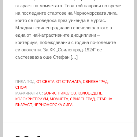
възраст на момчетата. Това той направи по време
на последните стартове на Черноморската лига,
които се проведоха през уикенда в Бургас.
Младият свиленградчанин спечели златото в
една от най-атрактивните дисциплини –
критериум, побеждавайки с година по-големите
си опоненти. За КК „Свиленград-1924“ се
състезаваха още Стефан […]
ПИЛА ПОД:
ОТ СВЕТА
,
ОТ СТРАНАТА
,
СВИЛЕНГРАД
,
СПОРТ
МАРКИРАНИ С:
БОРИС НИКОЛОВ
,
КОЛОЕЗДЕНЕ
,
КОЛОКРИТЕРИУМ
,
МОМЧЕТА
,
СВИЛЕНГРАД
,
СТАРША
ВЪЗРАСТ
,
ЧЕРНОМОРСКА ЛИГА