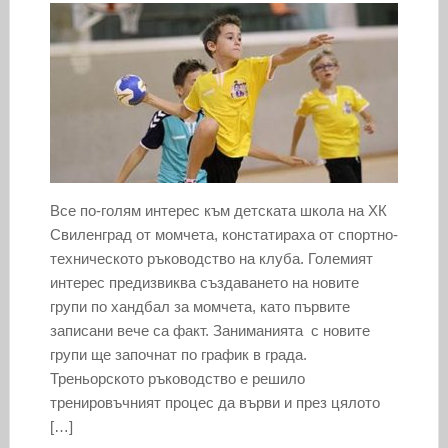
Все по-голям интерес към детската школа на ХК
Свиленград от момчета, констатираха от спортно-
техническото ръководство на клуба. Големият
интерес предизвиква създаването на новите
групи по хандбал за момчета, като първите
записани вече са факт. Заниманията с новите
групи ще започнат по график в града.
Треньорското ръководство е решило
тренировъчният процес да върви и през цялото
[…]