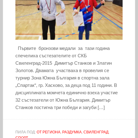
Първите бронзови медали за тази година
спечелиха състезателите от СКБ
Свиленград-2015 Димитър Станков и Златин
Золотов. Двамата участваха в провелия се
турнир Зона Южна България в спортна зала
„Спартак“, гр. Хасково, за деца под 11 години. В
дисциплината момчета единично взеха участие
32 състезатели от Южна България. Димитър
Станков постигна три победи и загуби […]
ПИЛА ПОД:
ОТ РЕГИОНА
,
РАЗДУМКА
,
СВИЛЕНГРАД
,
СПОРТ