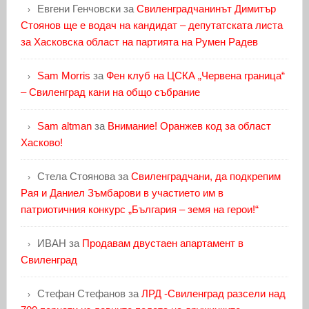
Евгени Генчовски
за
Свиленградчанинът Димитър
Стоянов ще е водач на кандидат – депутатската листа
за Хасковска област на партията на Румен Радев
Sam Morris
за
Фен клуб на ЦСКА „Червена граница“
– Свиленград кани на общо събрание
Sam altman
за
Внимание! Оранжев код за област
Хасково!
Стела Стоянова
за
Свиленградчани, да подкрепим
Рая и Даниел Зъмбарови в участието им в
патриотичния конкурс „България – земя на герои!“
ИВАН
за
Продавам двустаен апартамент в
Свиленград
Стефан Стефанов
за
ЛРД -Свиленград разсели над