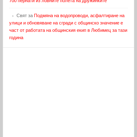
700 пернати из ловните полета на дружинките
Свят
за
Подмяна на водопроводи, асфалтиране на
улици и обновяване на сгради с общинско значение е
част от работата на общинския екип в Любимец за тази
година