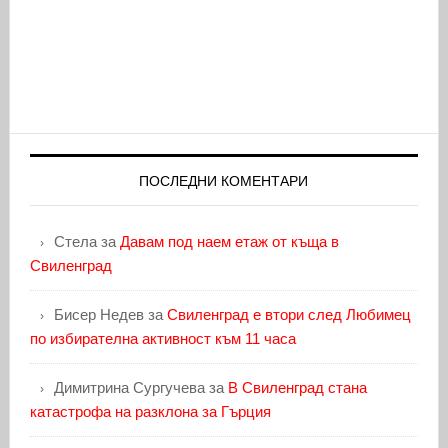
ПОСЛЕДНИ КОМЕНТАРИ
Стела
за
Давам под наем етаж от къща в
Свиленград
Бисер Недев
за
Свиленград е втори след Любимец
по избирателна активност към 11 часа
Димитрина Сургучева
за
В Свиленград стана
катастрофа на разклона за Гърция