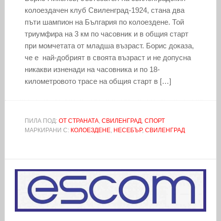
колоездачен клуб Свиленград-1924, стана два
пъти шампион на България по колоездене. Той
триумфира на 3 км по часовник и в общия старт
при момчетата от младша възраст. Борис доказа,
че е най-добрият в своята възраст и не допусна
никакви изненади на часовника и по 18-
километровото трасе на общия старт в […]
ПИЛА ПОД:
ОТ СТРАНАТА
,
СВИЛЕНГРАД
,
СПОРТ
МАРКИРАНИ С:
КОЛОЕЗДЕНЕ
,
НЕСЕБЪР
,
СВИЛЕНГРАД