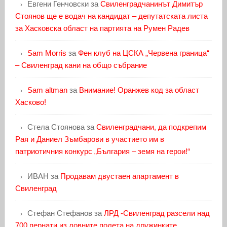
Евгени Генчовски
за
Свиленградчанинът Димитър
Стоянов ще е водач на кандидат – депутатската листа
за Хасковска област на партията на Румен Радев
Sam Morris
за
Фен клуб на ЦСКА „Червена граница“
– Свиленград кани на общо събрание
Sam altman
за
Внимание! Оранжев код за област
Хасково!
Стела Стоянова
за
Свиленградчани, да подкрепим
Рая и Даниел Зъмбарови в участието им в
патриотичния конкурс „България – земя на герои!“
ИВАН
за
Продавам двустаен апартамент в
Свиленград
Стефан Стефанов
за
ЛРД -Свиленград разсели над
700 пернати из ловните полета на дружинките