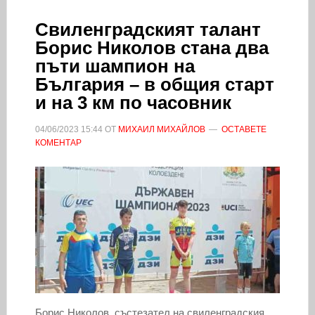
Свиленградският талант
Борис Николов стана два
пъти шампион на
България – в общия старт
и на 3 км по часовник
04/06/2023
15:44
ОТ
МИХАИЛ МИХАЙЛОВ
ОСТАВЕТЕ
КОМЕНТАР
Борис Николов, състезател на свиленградския