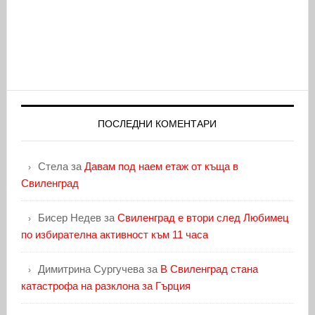
ПОСЛЕДНИ КОМЕНТАРИ
Стела
за
Давам под наем етаж от къща в
Свиленград
Бисер Недев
за
Свиленград е втори след Любимец
по избирателна активност към 11 часа
Димитрина Сургучева
за
В Свиленград стана
катастрофа на разклона за Гърция