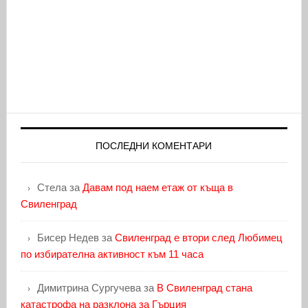
ПОСЛЕДНИ КОМЕНТАРИ
Стела
за
Давам под наем етаж от къща в
Свиленград
Бисер Недев
за
Свиленград е втори след Любимец
по избирателна активност към 11 часа
Димитрина Сургучева
за
В Свиленград стана
катастрофа на разклона за Гърция