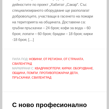
дейностите по проект „Хабитат „Сакар”. Със
специализираното оборудване ще разполагат
доброволците, участващи в гасенето на пожари
на територията на общината. Доставени са:
гръбни пръскачки – 24 броя; кофи за вода – 60
броя; лопати – 60 броя; брадви – 18 броя; кирки
-18 броя; […]
ПИЛА ПОД:
НОВИНИ
,
ОТ РЕГИОНА
,
ОТ СТРАНАТА
,
СВИЛЕНГРАД
МАРКИРАНИ С:
КВАДРИКОПТЕРИ
,
КИРКИ
,
ОБОРУДВАНЕ
,
ОБЩИНА
,
ПОМПИ
,
ПРОТИВОПОЖАРНИ ДЕПА
,
ПРЪСКАЧКИ
,
СВИЛЕНГРАД
С ново професионално