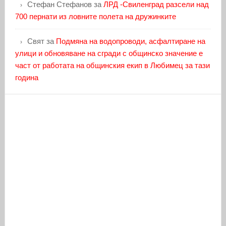
Стефан Стефанов
за
ЛРД -Свиленград разсели над
700 пернати из ловните полета на дружинките
Свят
за
Подмяна на водопроводи, асфалтиране на
улици и обновяване на сгради с общинско значение е
част от работата на общинския екип в Любимец за тази
година