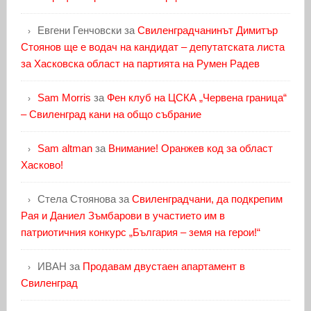
Евгени Генчовски
за
Свиленградчанинът Димитър
Стоянов ще е водач на кандидат – депутатската листа
за Хасковска област на партията на Румен Радев
Sam Morris
за
Фен клуб на ЦСКА „Червена граница“
– Свиленград кани на общо събрание
Sam altman
за
Внимание! Оранжев код за област
Хасково!
Стела Стоянова
за
Свиленградчани, да подкрепим
Рая и Даниел Зъмбарови в участието им в
патриотичния конкурс „България – земя на герои!“
ИВАН
за
Продавам двустаен апартамент в
Свиленград