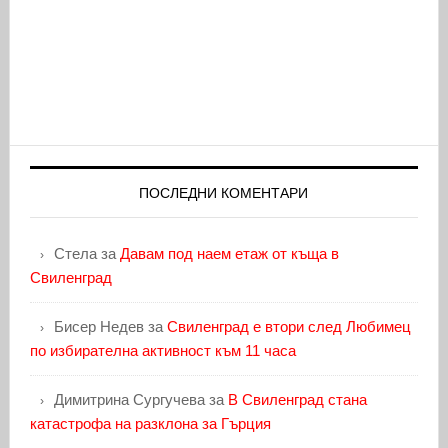
ПОСЛЕДНИ КОМЕНТАРИ
Стела
за
Давам под наем етаж от къща в
Свиленград
Бисер Недев
за
Свиленград е втори след Любимец
по избирателна активност към 11 часа
Димитрина Сургучева
за
В Свиленград стана
катастрофа на разклона за Гърция