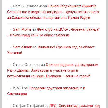
Евгени Генчовски
за
Свиленградчанинът Димитър
Стоянов ще е водач на кандидат – депутатската листа
за Хасковска област на партията на Румен Радев
Sam Morris
за
Фен клуб на ЦСКА „Червена граница“
– Свиленград кани на общо събрание
Sam altman
за
Внимание! Оранжев код за област
Хасково!
Стела Стоянова
за
Свиленградчани, да подкрепим
Рая и Даниел Зъмбарови в участието им в
патриотичния конкурс „България – земя на герои!“
ИВАН
за
Продавам двустаен апартамент в
Свиленград
Стефан Стефанов
за
ЛРД -Свиленград разсели над