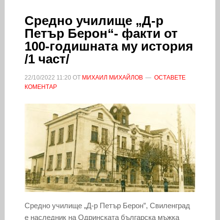
Средно училище „Д-р
Петър Берон“- факти от
100-годишната му история
/1 част/
22/10/2022
11:20
ОТ
МИХАИЛ МИХАЙЛОВ
ОСТАВЕТЕ
КОМЕНТАР
Средно училище „Д-р Петър Берон”, Свиленград
е наследник на Одринската българска мъжка