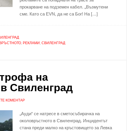
прокарване на подземен кабел. „Възмутени
сме. Като са ЕVN, да не са Бог! На […]
ВИЛЕНГРАД
ВРЪСТНОТО
,
РЕКЛАМИ
,
СВИЛЕНГРАД
строфа на
 в Свиленград
ТЕ КОМЕНТАР
„Ауди“ се натресе в сметосъбирачка на
околовръстното в Свиленград. Инцидентът
стана преди малко на кръстовището за Левка