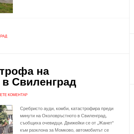
РАД
строфа на
 в Свиленград
ЕТЕ КОМЕНТАР
Сребристо ауди, комби, катастрофира преди
минути на Околовръстното в Свиленград,
съобщиха очевидци. Движейки се от „Жанет“
към разклона за Момково, автомобилът се