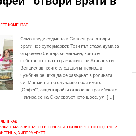
фей“ отвори врати в
ЕТЕ КОМЕНТАР
Само преди седмица в Свиленград отвори
врати нов супермаркет. Този път става дума за
откровено български магазин, който е
собственост на съгражданите ни Атанаска и
Венцислав, които след дълъг период в
чужбина решиха да се завърнат в родината
си. Магазинът не случайно носи името
„Орфей“, акцентирайки отново на тракийското.
Намира се на Околовръстното шосе, ул. […]
ИЛЕНГРАД
АЛКАН
,
МАГАЗИН
,
МЕСО И КОЛБАСИ
,
ОКОЛОВРЪСТНОТО
,
ОРФЕЙ
,
ВИТРИНА
,
ХИПЕРМАРКЕТ