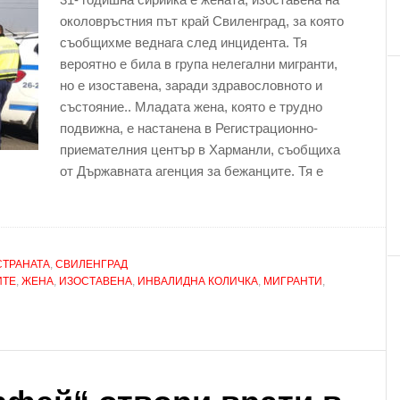
околовръстния път край Свиленград, за която
съобщихме веднага след инцидента. Тя
вероятно е била в група нелегални мигранти,
но е изоставена, заради здравословното и
състояние.. Младата жена, която е трудно
подвижна, е настанена в Регистрационно-
приемателния център в Харманли, съобщиха
от Държавната агенция за бежанците. Тя е
СТРАНАТА
,
СВИЛЕНГРАД
ИТЕ
,
ЖЕНА
,
ИЗОСТАВЕНА
,
ИНВАЛИДНА КОЛИЧКА
,
МИГРАНТИ
,