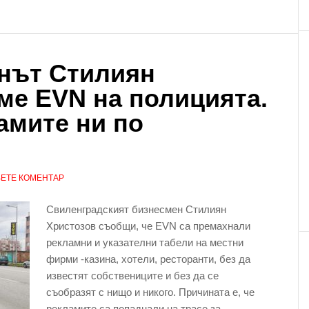
нът Стилиян
ме EVN на полицията.
амите ни по
ЕТЕ КОМЕНТАР
Свиленградският бизнесмен Стилиян
Христозов съобщи, че EVN са премахнали
рекламни и указателни табели на местни
фирми -казина, хотели, ресторанти, без да
известят собствениците и без да се
съобразят с нищо и никого. Причината е, че
рекламите са попаднали на трасе за