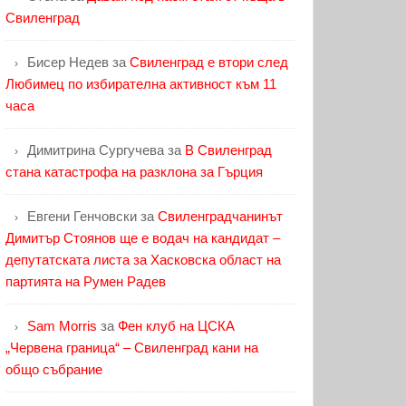
Свиленград
Бисер Недев
за
Свиленград е втори след
Любимец по избирателна активност към 11
часа
Димитрина Сургучева
за
В Свиленград
стана катастрофа на разклона за Гърция
Евгени Генчовски
за
Свиленградчанинът
Димитър Стоянов ще е водач на кандидат –
депутатската листа за Хасковска област на
партията на Румен Радев
Sam Morris
за
Фен клуб на ЦСКА
„Червена граница“ – Свиленград кани на
общо събрание