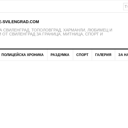
рити в дебрите на историята /снимки/
E-SVILENGRAD.COM
 СВИЛЕНГРАД, ТОПОЛОВГРАД, ХАРМАНЛИ, ЛЮБИМЕЦ И
 ОТ СВИЛЕНГРАД ЗА ГРАНИЦА, МИТНИЦА, СПОРТ И
ПОЛИЦЕЙСКА ХРОНИКА
РАЗДУМКА
СПОРТ
ГАЛЕРИЯ
ЗА Н