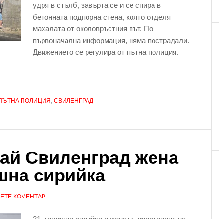
удря в стълб, завърта се и се спира в
бетонната подпорна стена, която отделя
махалата от околовръстния път. По
първоначална информация, няма пострадали.
Движението се регулира от пътна полиция.
ПЪТНА ПОЛИЦИЯ
,
СВИЛЕНГРАД
ай Свиленград жена
ишна сирийка
ЕТЕ КОМЕНТАР
31- годишна сирийка е жената, изоставена на