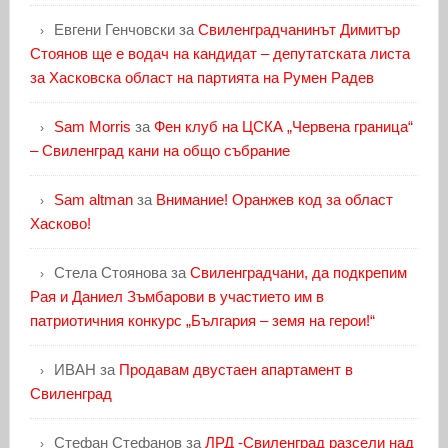
Евгени Генчовски
за
Свиленградчанинът Димитър
Стоянов ще е водач на кандидат – депутатската листа
за Хасковска област на партията на Румен Радев
Sam Morris
за
Фен клуб на ЦСКА „Червена граница“
– Свиленград кани на общо събрание
Sam altman
за
Внимание! Оранжев код за област
Хасково!
Стела Стоянова
за
Свиленградчани, да подкрепим
Рая и Даниел Зъмбарови в участието им в
патриотичния конкурс „България – земя на герои!“
ИВАН
за
Продавам двустаен апартамент в
Свиленград
Стефан Стефанов
за
ЛРД -Свиленград разсели над