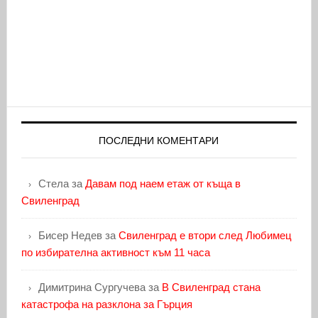
ПОСЛЕДНИ КОМЕНТАРИ
Стела
за
Давам под наем етаж от къща в
Свиленград
Бисер Недев
за
Свиленград е втори след Любимец
по избирателна активност към 11 часа
Димитрина Сургучева
за
В Свиленград стана
катастрофа на разклона за Гърция