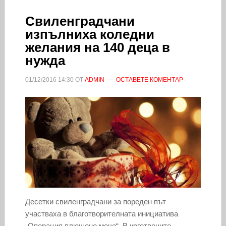
Свиленградчани
изпълниха коледни
желания на 140 деца в
нужда
01/12/2016
14:30
ОТ
ADMIN
ОСТАВЕТЕ КОМЕНТАР
Десетки свиленградчани за пореден път
участваха в благотворителната инициатива
„Операция плюшено мече“. В изготвените