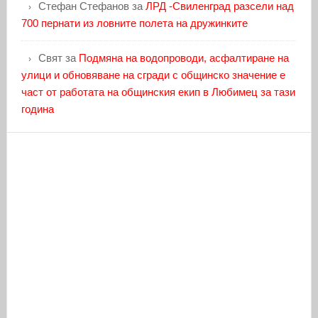
Стефан Стефанов
за
ЛРД -Свиленград разсели над
700 пернати из ловните полета на дружинките
Свят
за
Подмяна на водопроводи, асфалтиране на
улици и обновяване на сгради с общинско значение е
част от работата на общинския екип в Любимец за тази
година