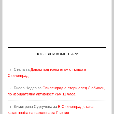
ПОСЛЕДНИ КОМЕНТАРИ
Стела
за
Давам под наем етаж от къща в
Свиленград
Бисер Недев
за
Свиленград е втори след Любимец
по избирателна активност към 11 часа
Димитрина Сургучева
за
В Свиленград стана
катастрофа на разклона за Гърция