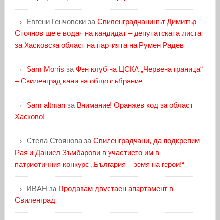
Евгени Генчовски
за
Свиленградчанинът Димитър
Стоянов ще е водач на кандидат – депутатската листа
за Хасковска област на партията на Румен Радев
Sam Morris
за
Фен клуб на ЦСКА „Червена граница“
– Свиленград кани на общо събрание
Sam altman
за
Внимание! Оранжев код за област
Хасково!
Стела Стоянова
за
Свиленградчани, да подкрепим
Рая и Даниел Зъмбарови в участието им в
патриотичния конкурс „България – земя на герои!“
ИВАН
за
Продавам двустаен апартамент в
Свиленград