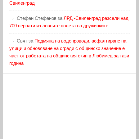
Свиленград
Стефан Стефанов
за
ЛРД -Свиленград разсели над
700 пернати из ловните полета на дружинките
Свят
за
Подмяна на водопроводи, асфалтиране на
улици и обновяване на сгради с общинско значение е
част от работата на общинския екип в Любимец за тази
година