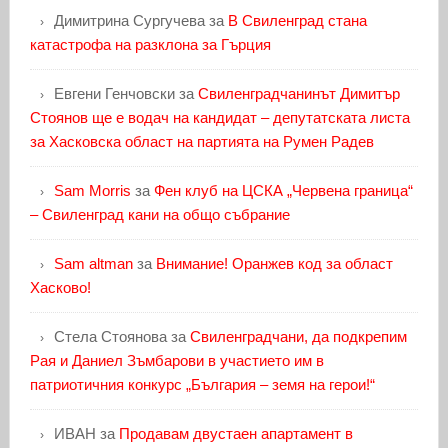
Димитрина Сургучева
за
В Свиленград стана
катастрофа на разклона за Гърция
Евгени Генчовски
за
Свиленградчанинът Димитър
Стоянов ще е водач на кандидат – депутатската листа
за Хасковска област на партията на Румен Радев
Sam Morris
за
Фен клуб на ЦСКА „Червена граница“
– Свиленград кани на общо събрание
Sam altman
за
Внимание! Оранжев код за област
Хасково!
Стела Стоянова
за
Свиленградчани, да подкрепим
Рая и Даниел Зъмбарови в участието им в
патриотичния конкурс „България – земя на герои!“
ИВАН
за
Продавам двустаен апартамент в