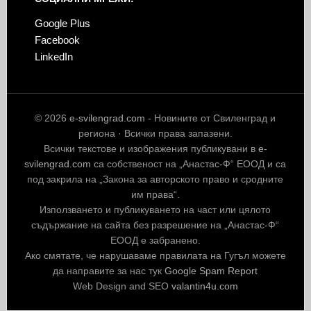
Google Plus
Facebook
LinkedIn
© 2026
e-svilengrad.com
- Новините от Свиленград и
региона · Всички права запазени.
Всички текстове и изображения публикувани в
e-
svilengrad.com
са собственост на „Анастас-Ф“ ЕООД и са
под закрила на „Закона за авторското право и сродните
им права“.
Използването и публикуването на част или цялото
съдържание на сайта без разрешение на „Анастас-Ф“
ЕООД е забранено.
Ако смятате, че нарушаваме правилата на Гугъл можете
да направите за нас тук
Google Spam Report
Web Design and SEO
valantin4u.com