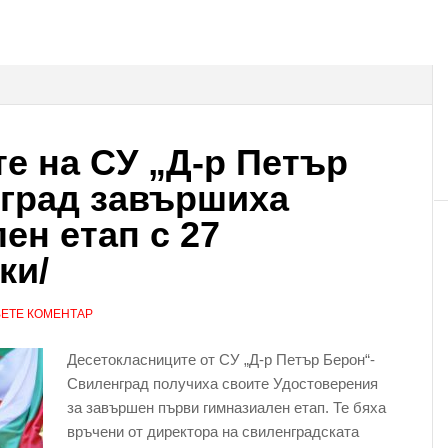
е на СУ „Д-р Петър
нград завършиха
ен етап с 27
ки/
ЕТЕ КОМЕНТАР
Десетокласниците от СУ „Д-р Петър Берон“-
Свиленград получиха своите Удостоверения
за завършен първи гимназиален етап. Те бяха
връчени от директора на свиленградската