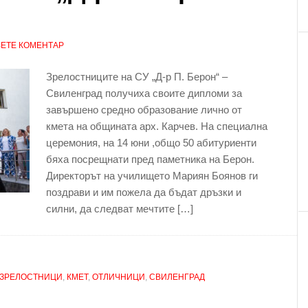
ЕТЕ КОМЕНТАР
Зрелостниците на СУ „Д-р П. Берон“ –
Свиленград получиха своите дипломи за
завършено средно образование лично от
кмета на общината арх. Карчев. На специална
церемония, на 14 юни ,общо 50 абитуриенти
бяха посрещнати пред паметника на Берон.
Директорът на училището Мариян Боянов ги
поздрави и им пожела да бъдат дръзки и
силни, да следват мечтите […]
ЗРЕЛОСТНИЦИ
,
КМЕТ
,
ОТЛИЧНИЦИ
,
СВИЛЕНГРАД