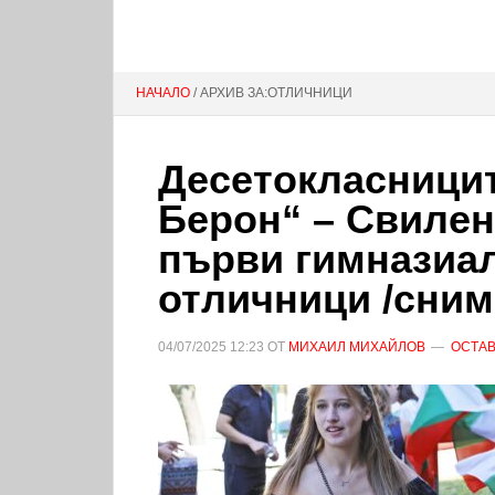
НАЧАЛО
/ АРХИВ ЗА:ОТЛИЧНИЦИ
Десетокласницит
Берон“ – Свиле
първи гимназиал
отличници /сним
04/07/2025
12:23
ОТ
МИХАИЛ МИХАЙЛОВ
ОСТАВ