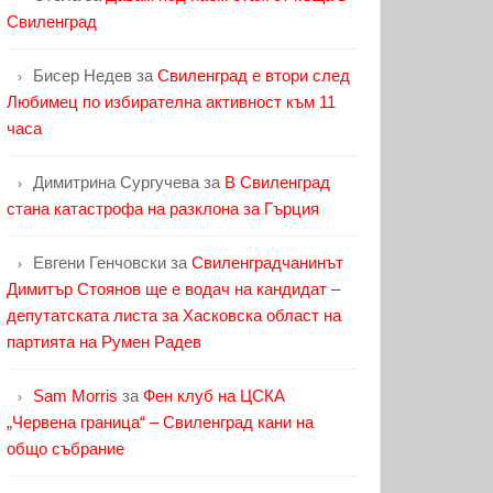
Свиленград
Бисер Недев
за
Свиленград е втори след
Любимец по избирателна активност към 11
часа
Димитрина Сургучева
за
В Свиленград
стана катастрофа на разклона за Гърция
Евгени Генчовски
за
Свиленградчанинът
Димитър Стоянов ще е водач на кандидат –
депутатската листа за Хасковска област на
партията на Румен Радев
Sam Morris
за
Фен клуб на ЦСКА
„Червена граница“ – Свиленград кани на
общо събрание