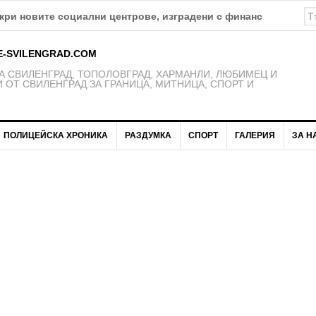
а изпълнението на проект „Социално-икономическа интеграци
E-SVILENGRAD.COM
 СВИЛЕНГРАД, ТОПОЛОВГРАД, ХАРМАНЛИ, ЛЮБИМЕЦ И
 ОТ СВИЛЕНГРАД ЗА ГРАНИЦА, МИТНИЦА, СПОРТ И
ПОЛИЦЕЙСКА ХРОНИКА
РАЗДУМКА
СПОРТ
ГАЛЕРИЯ
ЗА Н