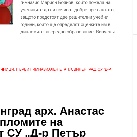
гимназия Мариян Боянов, който пожела на
учениците да си починат добре през лятото,
защото предстоят две решителни учебни
години, които ще определят оценките им в
дипломите за средно образование. Випускът
ИЧНИЦИ
,
ПЪРВИ ГИМНАЗИАЛЕН ЕТАП
,
СВИЛЕНГРАД
,
СУ "Д-Р
нград арх. Анастас
ипломите на
т СУ „Д-р Петър