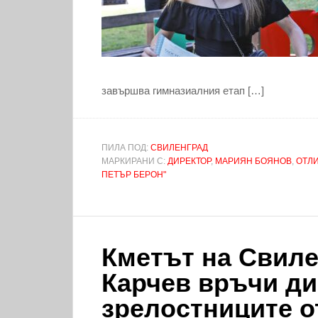
завършва гимназиалния етап […]
ПИЛА ПОД:
СВИЛЕНГРАД
МАРКИРАНИ С:
ДИРЕКТОР
,
МАРИЯН БОЯНОВ
,
ОТЛ
ПЕТЪР БЕРОН"
Кметът на Свиле
Карчев връчи д
зрелостниците о