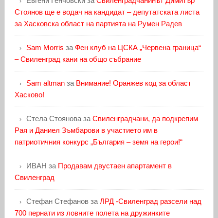
Евгени Генчовски
за
Свиленградчанинът Димитър
Стоянов ще е водач на кандидат – депутатската листа
за Хасковска област на партията на Румен Радев
Sam Morris
за
Фен клуб на ЦСКА „Червена граница“
– Свиленград кани на общо събрание
Sam altman
за
Внимание! Оранжев код за област
Хасково!
Стела Стоянова
за
Свиленградчани, да подкрепим
Рая и Даниел Зъмбарови в участието им в
патриотичния конкурс „България – земя на герои!“
ИВАН
за
Продавам двустаен апартамент в
Свиленград
Стефан Стефанов
за
ЛРД -Свиленград разсели над
700 пернати из ловните полета на дружинките