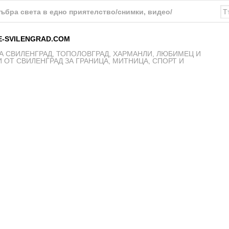
 безопасност и защита на населението“ – Хасково предупрежд
E-SVILENGRAD.COM
 СВИЛЕНГРАД, ТОПОЛОВГРАД, ХАРМАНЛИ, ЛЮБИМЕЦ И
 ОТ СВИЛЕНГРАД ЗА ГРАНИЦА, МИТНИЦА, СПОРТ И