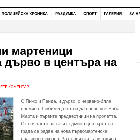
ПОЛИЦЕЙСКА ХРОНИКА
РАЗДУМКА
СПОРТ
ГАЛЕРИЯ
ЗА Н
ни мартеници
 дърво в центъра на
ЕТЕ КОМЕНТАР
С Пижо и Пенда, и дърво, с червено-бяла
премяна, Любимец е готов да посрещне Баба
Марта и първите предвестници на пролетта.
От началото на тази седмица центърът на
града се радва на нова първомартенска
празнична украса. За първи път тази година