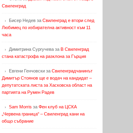
Свиленград
Бисер Недев
за
Свиленград е втори след
Любимец по избирателна активност към 11
часа
Димитрина Сургучева
за
В Свиленград
стана катастрофа на разклона за Гърция
Евгени Генчовски
за
Свиленградчанинът
Димитър Стоянов ще е водач на кандидат –
депутатската листа за Хасковска област на
партията на Румен Радев
Sam Morris
за
Фен клуб на ЦСКА
„Червена граница“ – Свиленград кани на
общо събрание