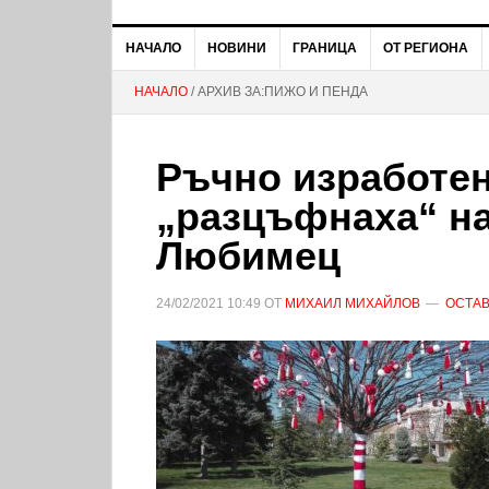
НАЧАЛО
НОВИНИ
ГРАНИЦА
ОТ РЕГИОНА
НАЧАЛО
/ АРХИВ ЗА:ПИЖО И ПЕНДА
Ръчно изработе
„разцъфнаха“ на
Любимец
24/02/2021
10:49
ОТ
МИХАИЛ МИХАЙЛОВ
ОСТАВ