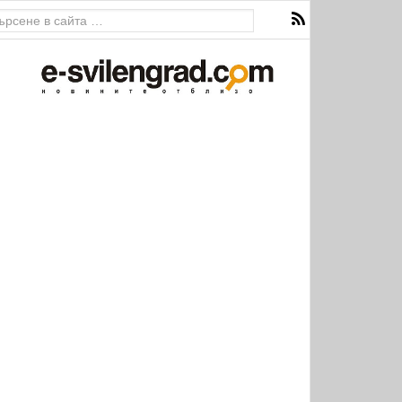
ава за екстремен риск от пожари