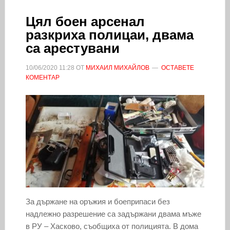
Цял боен арсенал
разкриха полицаи, двама
са арестувани
10/06/2020
11:28
ОТ
МИХАИЛ МИХАЙЛОВ
ОСТАВЕТЕ
КОМЕНТАР
За държане на оръжия и боеприпаси без
надлежно разрешение са задържани двама мъже
в РУ – Хасково, съобщиха от полицията. В дома