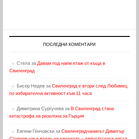
ПОСЛЕДНИ КОМЕНТАРИ
Стела
за
Давам под наем етаж от къща в
Свиленград
Бисер Недев
за
Свиленград е втори след Любимец
по избирателна активност към 11 часа
Димитрина Сургучева
за
В Свиленград стана
катастрофа на разклона за Гърция
Евгени Генчовски
за
Свиленградчанинът Димитър
Стоянов ще е водач на кандидат – депутатската листа