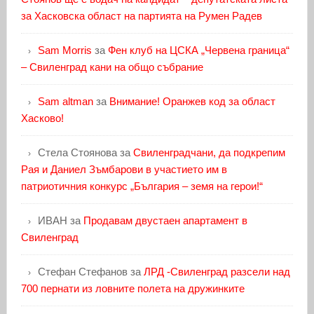
за Хасковска област на партията на Румен Радев
Sam Morris
за
Фен клуб на ЦСКА „Червена граница“
– Свиленград кани на общо събрание
Sam altman
за
Внимание! Оранжев код за област
Хасково!
Стела Стоянова
за
Свиленградчани, да подкрепим
Рая и Даниел Зъмбарови в участието им в
патриотичния конкурс „България – земя на герои!“
ИВАН
за
Продавам двустаен апартамент в
Свиленград
Стефан Стефанов
за
ЛРД -Свиленград разсели над
700 пернати из ловните полета на дружинките