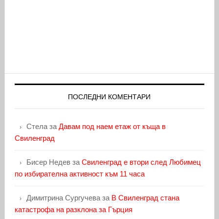
ПОСЛЕДНИ КОМЕНТАРИ
Стела
за
Давам под наем етаж от къща в
Свиленград
Бисер Недев
за
Свиленград е втори след Любимец
по избирателна активност към 11 часа
Димитрина Сургучева
за
В Свиленград стана
катастрофа на разклона за Гърция