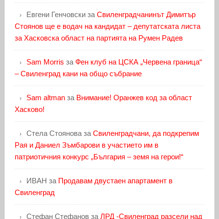
Евгени Генчовски
за
Свиленградчанинът Димитър
Стоянов ще е водач на кандидат – депутатската листа
за Хасковска област на партията на Румен Радев
Sam Morris
за
Фен клуб на ЦСКА „Червена граница“
– Свиленград кани на общо събрание
Sam altman
за
Внимание! Оранжев код за област
Хасково!
Стела Стоянова
за
Свиленградчани, да подкрепим
Рая и Даниел Зъмбарови в участието им в
патриотичния конкурс „България – земя на герои!“
ИВАН
за
Продавам двустаен апартамент в
Свиленград
Стефан Стефанов
за
ЛРД -Свиленград разсели над