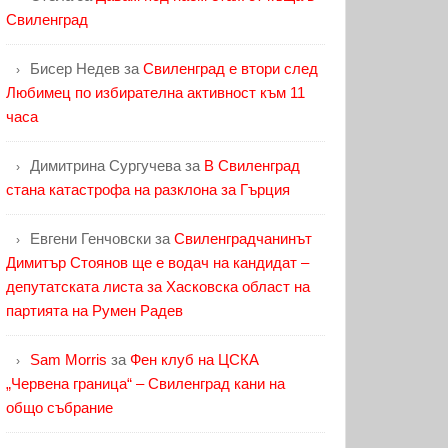
Свиленград
Бисер Недев
за
Свиленград е втори след
Любимец по избирателна активност към 11
часа
Димитрина Сургучева
за
В Свиленград
стана катастрофа на разклона за Гърция
Евгени Генчовски
за
Свиленградчанинът
Димитър Стоянов ще е водач на кандидат –
депутатската листа за Хасковска област на
партията на Румен Радев
Sam Morris
за
Фен клуб на ЦСКА
„Червена граница“ – Свиленград кани на
общо събрание