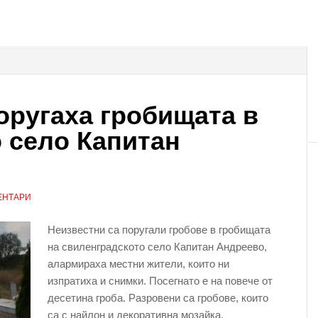
ругаха гробищата в
 село Капитан
ЕНТАРИ
Неизвестни са поругали гробове в гробищата
на свиленградското село Капитан Андреево,
алармираха местни жители, които ни
изпратиха и снимки. Посегнато е на повече от
десетина гроба. Разровени са гробове, които
са с найлон и декоративна мозайка.