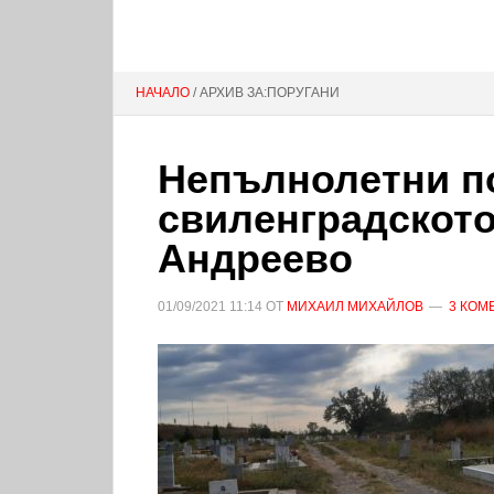
НАЧАЛО
/ АРХИВ ЗА:ПОРУГАНИ
Непълнолетни по
свиленградското
Андреево
01/09/2021
11:14
ОТ
МИХАИЛ МИХАЙЛОВ
3 КОМ