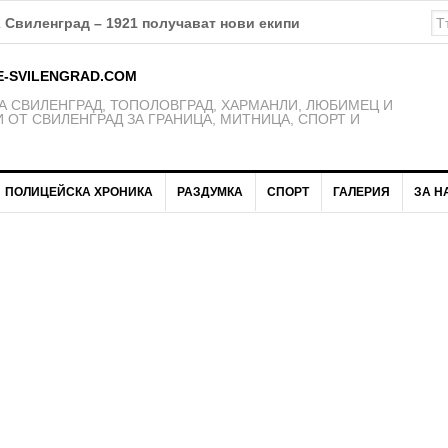
К Свиленград – 1921 получават нови екипи
E-SVILENGRAD.COM
 СВИЛЕНГРАД, ТОПОЛОВГРАД, ХАРМАНЛИ, ЛЮБИМЕЦ И
 ОТ СВИЛЕНГРАД ЗА ГРАНИЦА, МИТНИЦА, СПОРТ И
ПОЛИЦЕЙСКА ХРОНИКА
РАЗДУМКА
СПОРТ
ГАЛЕРИЯ
ЗА Н