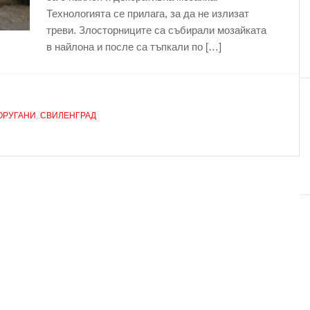
Технологията се прилага, за да не излизат
треви. Злосторниците са събирали мозайката
в найлона и после са тъпкали по […]
ОРУГАНИ
,
СВИЛЕНГРАД