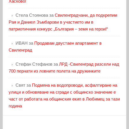
Хасково!
Стела Стоянова
за
Свиленградчани, да подкрепим
Рая и Даниел Зъмбарови в участието им в
патриотичния конкурс „България – земя на герои!“
ИВАН
за
Продавам двустаен апартамент в
Свиленград
Стефан Стефанов
за
ЛРД -Свиленград разсели над
700 пернати из ловните полета на дружинките
Свят
за
Подмяна на водопроводи, асфалтиране на
улици и обновяване на сгради с общинско значение е
част от работата на общинския екип в Любимец за тази
година