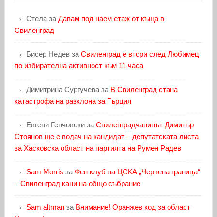
Стела
за
Давам под наем етаж от къща в
Свиленград
Бисер Недев
за
Свиленград е втори след Любимец
по избирателна активност към 11 часа
Димитрина Сургучева
за
В Свиленград стана
катастрофа на разклона за Гърция
Евгени Генчовски
за
Свиленградчанинът Димитър
Стоянов ще е водач на кандидат – депутатската листа
за Хасковска област на партията на Румен Радев
Sam Morris
за
Фен клуб на ЦСКА „Червена граница“
– Свиленград кани на общо събрание
Sam altman
за
Внимание! Оранжев код за област