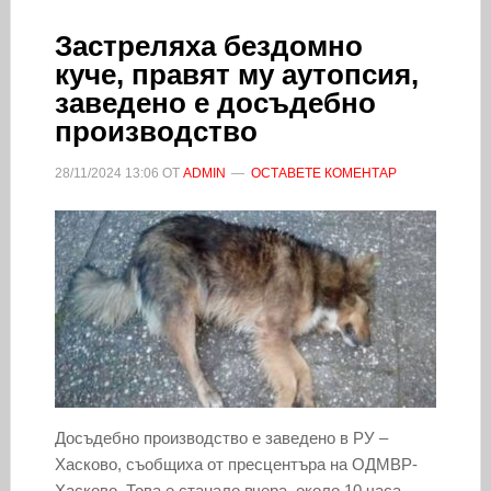
Застреляха бездомно
куче, правят му аутопсия,
заведено е досъдебно
производство
28/11/2024
13:06
ОТ
ADMIN
ОСТАВЕТЕ КОМЕНТАР
Досъдебно производство е заведено в РУ –
Хасково, съобщиха от пресцентъра на ОДМВР-
Хасково. Това е станало вчера, около 10 часа,