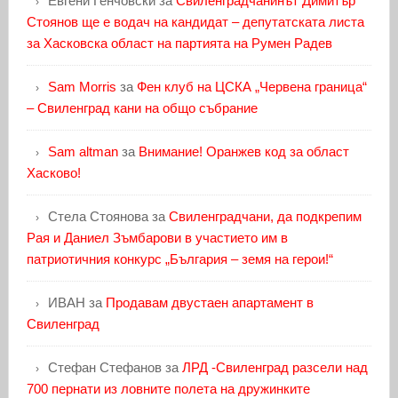
Евгени Генчовски
за
Свиленградчанинът Димитър
Стоянов ще е водач на кандидат – депутатската листа
за Хасковска област на партията на Румен Радев
Sam Morris
за
Фен клуб на ЦСКА „Червена граница“
– Свиленград кани на общо събрание
Sam altman
за
Внимание! Оранжев код за област
Хасково!
Стела Стоянова
за
Свиленградчани, да подкрепим
Рая и Даниел Зъмбарови в участието им в
патриотичния конкурс „България – земя на герои!“
ИВАН
за
Продавам двустаен апартамент в
Свиленград
Стефан Стефанов
за
ЛРД -Свиленград разсели над
700 пернати из ловните полета на дружинките