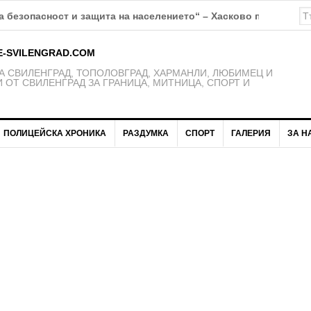
К Свиленград – 1921 получават нови екипи
E-SVILENGRAD.COM
 СВИЛЕНГРАД, ТОПОЛОВГРАД, ХАРМАНЛИ, ЛЮБИМЕЦ И
 ОТ СВИЛЕНГРАД ЗА ГРАНИЦА, МИТНИЦА, СПОРТ И
ПОЛИЦЕЙСКА ХРОНИКА
РАЗДУМКА
СПОРТ
ГАЛЕРИЯ
ЗА Н