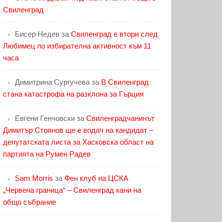
Свиленград
Бисер Недев
за
Свиленград е втори след
Любимец по избирателна активност към 11
часа
Димитрина Сургучева
за
В Свиленград
стана катастрофа на разклона за Гърция
Евгени Генчовски
за
Свиленградчанинът
Димитър Стоянов ще е водач на кандидат –
депутатската листа за Хасковска област на
партията на Румен Радев
Sam Morris
за
Фен клуб на ЦСКА
„Червена граница“ – Свиленград кани на
общо събрание