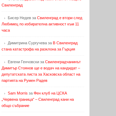
Свиленград
Бисер Недев
за
Свиленград е втори след
Любимец по избирателна активност към 11
часа
Димитрина Сургучева
за
В Свиленград
стана катастрофа на разклона за Гърция
Евгени Генчовски
за
Свиленградчанинът
Димитър Стоянов ще е водач на кандидат –
депутатската листа за Хасковска област на
партията на Румен Радев
Sam Morris
за
Фен клуб на ЦСКА
„Червена граница“ – Свиленград кани на
общо събрание