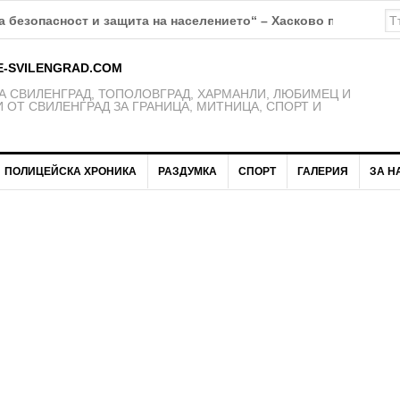
К Свиленград – 1921 получават нови екипи
E-SVILENGRAD.COM
 СВИЛЕНГРАД, ТОПОЛОВГРАД, ХАРМАНЛИ, ЛЮБИМЕЦ И
 ОТ СВИЛЕНГРАД ЗА ГРАНИЦА, МИТНИЦА, СПОРТ И
ПОЛИЦЕЙСКА ХРОНИКА
РАЗДУМКА
СПОРТ
ГАЛЕРИЯ
ЗА Н