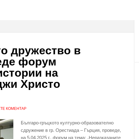
о дружество в
еде форум
истории на
джи Христо
ТЕ КОМЕНТАР
Българо-гръцкото културно-образователно
сдружение в гр. Орестиада – Гърция, проведе,
на 5.04.2025 г., форум на тема: „Неразказаните