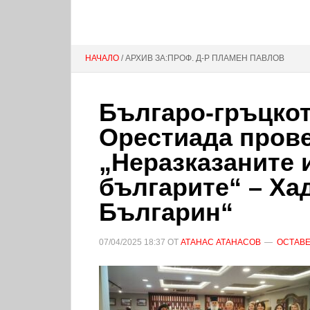
НАЧАЛО
/ АРХИВ ЗА:ПРОФ. Д-Р ПЛАМЕН ПАВЛОВ
Българо-гръцкот
Орестиада пров
„Неразказаните 
българите“ – Ха
Българин“
07/04/2025
18:37
ОТ
АТАНАС АТАНАСОВ
ОСТАВЕ