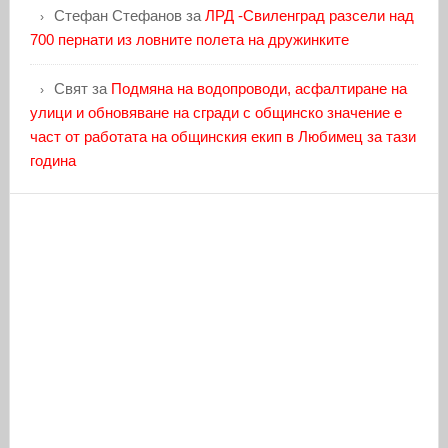
Стефан Стефанов
за
ЛРД -Свиленград разсели над
700 пернати из ловните полета на дружинките
Свят
за
Подмяна на водопроводи, асфалтиране на
улици и обновяване на сгради с общинско значение е
част от работата на общинския екип в Любимец за тази
година