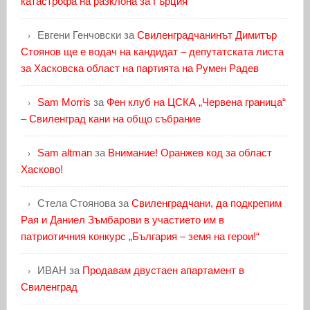
катастрофа на разклона за Гърция
Евгени Генчовски
за
Свиленградчанинът Димитър
Стоянов ще е водач на кандидат – депутатската листа
за Хасковска област на партията на Румен Радев
Sam Morris
за
Фен клуб на ЦСКА „Червена граница“
– Свиленград кани на общо събрание
Sam altman
за
Внимание! Оранжев код за област
Хасково!
Стела Стоянова
за
Свиленградчани, да подкрепим
Рая и Даниел Зъмбарови в участието им в
патриотичния конкурс „България – земя на герои!“
ИВАН
за
Продавам двустаен апартамент в
Свиленград