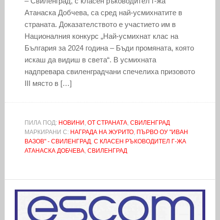
– Свиленград, с класен ръководител г-жа
Атанаска Добчева, са сред най-усмихнатите в
страната. Доказателството е участието им в
Националния конкурс „Най-усмихнат клас на
България за 2024 година – Бъди промяната, която
искаш да видиш в света“. В усмихната
надпревара свиленградчани спечелиха призовото
III място в […]
ПИЛА ПОД:
НОВИНИ
,
ОТ СТРАНАТА
,
СВИЛЕНГРАД
МАРКИРАНИ С:
НАГРАДА НА ЖУРИТО
,
ПЪРВО ОУ "ИВАН
ВАЗОВ" - СВИЛЕНГРАД
,
С КЛАСЕН РЪКОВОДИТЕЛ Г-ЖА
АТАНАСКА ДОБЧЕВА
,
СВИЛЕНГРАД