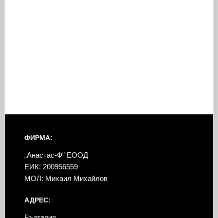
ФИРМА:
„Анастас-Ф” ЕООД
ЕИК: 200956559
МОЛ: Михаил Михайлов
АДРЕС:
България