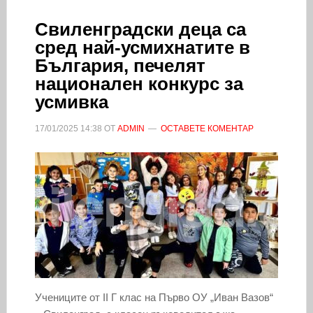
Свиленградски деца са
сред най-усмихнатите в
България, печелят
национален конкурс за
усмивка
17/01/2025
14:38
ОТ
ADMIN
ОСТАВЕТЕ КОМЕНТАР
Учениците от II Г клас на Първо ОУ „Иван Вазов“