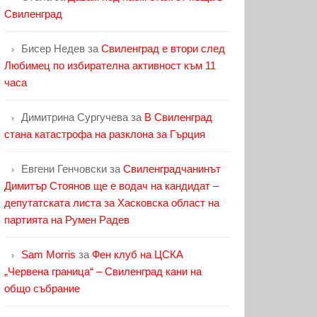
Свиленград
Бисер Недев
за
Свиленград е втори след
Любимец по избирателна активност към 11
часа
Димитрина Сургучева
за
В Свиленград
стана катастрофа на разклона за Гърция
Евгени Генчовски
за
Свиленградчанинът
Димитър Стоянов ще е водач на кандидат –
депутатската листа за Хасковска област на
партията на Румен Радев
Sam Morris
за
Фен клуб на ЦСКА
„Червена граница“ – Свиленград кани на
общо събрание