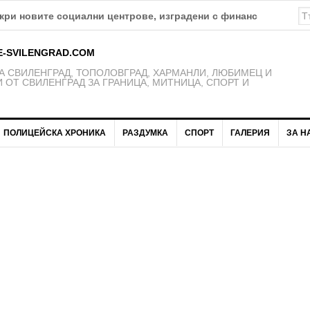
а изпълнението на проект „Социално-икономическа интеграци
E-SVILENGRAD.COM
 СВИЛЕНГРАД, ТОПОЛОВГРАД, ХАРМАНЛИ, ЛЮБИМЕЦ И
 ОТ СВИЛЕНГРАД ЗА ГРАНИЦА, МИТНИЦА, СПОРТ И
ПОЛИЦЕЙСКА ХРОНИКА
РАЗДУМКА
СПОРТ
ГАЛЕРИЯ
ЗА Н