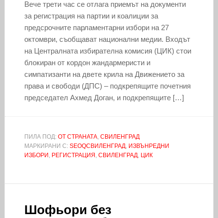
Вече трети час се отлага приемът на документи
за регистрация на партии и коалиции за
предсрочните парламентарни избори на 27
октомври, съобщават национални медии. Входът
на Централната избирателна комисия (ЦИК) стои
блокиран от кордон жандармеристи и
симпатизанти на двете крила на Движението за
права и свободи (ДПС) – подкрепящите почетния
председател Ахмед Доган, и подкрепящите […]
ПИЛА ПОД:
ОТ СТРАНАТА
,
СВИЛЕНГРАД
МАРКИРАНИ С:
SEOQСВИЛЕНГРАД
,
ИЗВЪНРЕДНИ
ИЗБОРИ
,
РЕГИСТРАЦИЯ
,
СВИЛЕНГРАД
,
ЦИК
Шофьори без