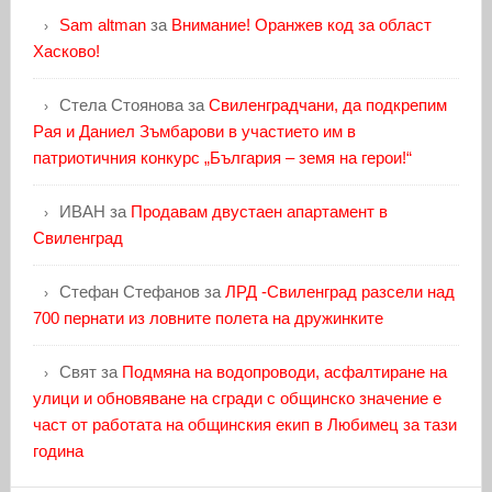
Sam altman
за
Внимание! Оранжев код за област
Хасково!
Стела Стоянова
за
Свиленградчани, да подкрепим
Рая и Даниел Зъмбарови в участието им в
патриотичния конкурс „България – земя на герои!“
ИВАН
за
Продавам двустаен апартамент в
Свиленград
Стефан Стефанов
за
ЛРД -Свиленград разсели над
700 пернати из ловните полета на дружинките
Свят
за
Подмяна на водопроводи, асфалтиране на
улици и обновяване на сгради с общинско значение е
част от работата на общинския екип в Любимец за тази
година