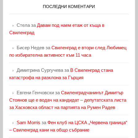
ПОСЛЕДНИ КОМЕНТАРИ
Стела
за
Давам под наем етаж от къща в
Свиленград
Бисер Недев
за
Свиленград е втори след Любимец
по избирателна активност към 11 часа
Димитрина Сургучева
за
В Свиленград стана
катастрофа на разклона за Гърция
Евгени Генчовски
за
Свиленградчанинът Димитър
Стоянов ще е водач на кандидат – депутатската листа
за Хасковска област на партията на Румен Радев
Sam Morris
за
Фен клуб на ЦСКА „Червена граница“
– Свиленград кани на общо събрание