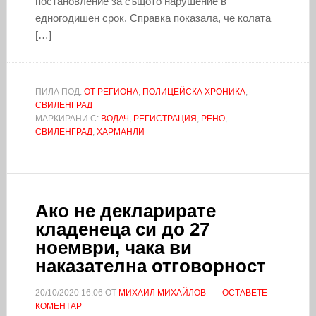
постановление за същото нарушение в
едногодишен срок. Справка показала, че колата
[…]
ПИЛА ПОД:
ОТ РЕГИОНА
,
ПОЛИЦЕЙСКА ХРОНИКА
,
СВИЛЕНГРАД
МАРКИРАНИ С:
ВОДАЧ
,
РЕГИСТРАЦИЯ
,
РЕНО
,
СВИЛЕНГРАД
,
ХАРМАНЛИ
Ако не декларирате
кладенеца си до 27
ноември, чака ви
наказателна отговорност
20/10/2020
16:06
ОТ
МИХАИЛ МИХАЙЛОВ
ОСТАВЕТЕ
КОМЕНТАР