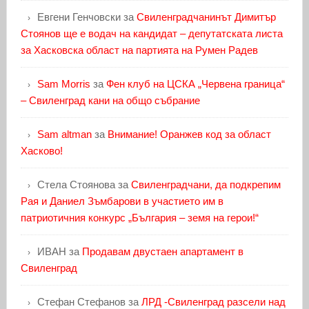
Евгени Генчовски
за
Свиленградчанинът Димитър
Стоянов ще е водач на кандидат – депутатската листа
за Хасковска област на партията на Румен Радев
Sam Morris
за
Фен клуб на ЦСКА „Червена граница“
– Свиленград кани на общо събрание
Sam altman
за
Внимание! Оранжев код за област
Хасково!
Стела Стоянова
за
Свиленградчани, да подкрепим
Рая и Даниел Зъмбарови в участието им в
патриотичния конкурс „България – земя на герои!“
ИВАН
за
Продавам двустаен апартамент в
Свиленград
Стефан Стефанов
за
ЛРД -Свиленград разсели над