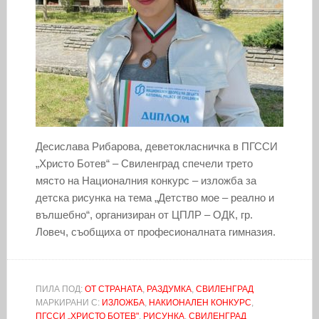
Десислава Рибарова, деветокласничка в ПГССИ
„Христо Ботев“ – Свиленград спечели трето
място на Националния конкурс – изложба за
детска рисунка на тема „Детство мое – реално и
вълшебно“, организиран от ЦПЛР – ОДК, гр.
Ловеч, съобщиха от професионалната гимназия.
ПИЛА ПОД:
ОТ СТРАНАТА
,
РАЗДУМКА
,
СВИЛЕНГРАД
МАРКИРАНИ С:
ИЗЛОЖБА
,
НАКИОНАЛЕН КОНКУРС
,
ПГССИ „ХРИСТО БОТЕВ"
,
РИСУНКА
,
СВИЛЕНГРАД