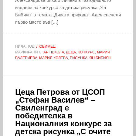
Александрова бяха отличени в тазгодишното
издание на конкурса за детска рисунка „Ян
Бибиян“ в темата „Дивата природа“. Адея спечели
първо място във […]
ПИЛА ПОД:
ЛЮБИМЕЦ
МАРКИРАНИ С:
АРТ ШКОЛА
,
ДЕЦА
,
КОНКУРС
,
МАРИЯ
ВАЛЕРИЕВА
,
МАРИЯ КОЛЕВА
,
РИСУНКА
,
ЯН БИБИЯН
Цеца Петрова от ЦСОП
„Стефан Василев“ –
Свиленград е
победителка в
Националния конкурс за
детска рисунка „С очите