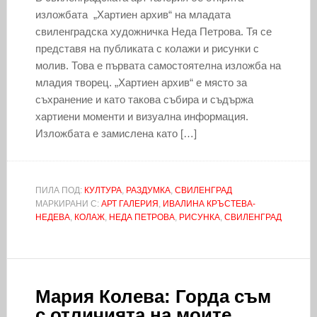
изложбата „Хартиен архив“ на младата
свиленградска художничка Неда Петрова. Тя се
представя на публиката с колажи и рисунки с
молив. Това е първата самостоятелна изложба на
младия творец. „Хартиен архив“ е място за
съхранение и като такова събира и съдържа
хартиени моменти и визуална информация.
Изложбата е замислена като […]
ПИЛА ПОД:
КУЛТУРА
,
РАЗДУМКА
,
СВИЛЕНГРАД
МАРКИРАНИ С:
АРТ ГАЛЕРИЯ
,
ИВАЛИНА КРЪСТЕВА-
НЕДЕВА
,
КОЛАЖ
,
НЕДА ПЕТРОВА
,
РИСУНКА
,
СВИЛЕНГРАД
Мария Колева: Горда съм
с отличията на моите