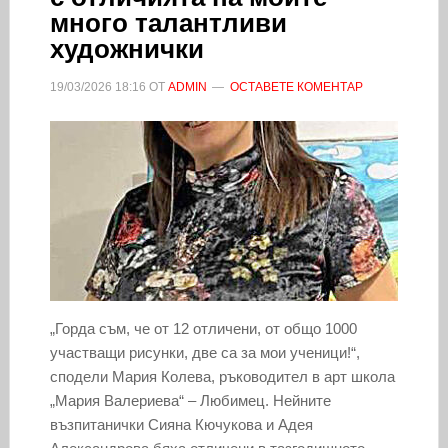
много талантливи
художнички
19/03/2026
18:16
ОТ
ADMIN
ОСТАВЕТЕ КОМЕНТАР
„Горда съм, че от 12 отличени, от общо 1000
участващи рисунки, две са за мои ученици!“,
сподели Мария Колева, ръководител в арт школа
„Мария Валериева“ – Любимец. Нейните
възпитанички Сияна Кючукова и Адея