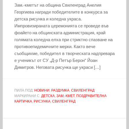
Зам.-кметът на община Свиленград Анелия
Георгиева награди победителите в конкурса за
детска рисунка и коледна украса.
Импровизираната церемонията се проведе във
фоайето на общинската администрация, край
голямата коледна елха при стриктно спазване на
противоепидемичните мерки. Както вече
съобщихме, победител в творческата надпревара
е ученикът от СУ „Д-р Петър Берон“ Йоан
Димитров. Неговата рисунка ще украси […]
ПИЛА ПОД:
НОВИНИ
,
РАЗДУМКА
,
СВИЛЕНГРАД
МАРКИРАНИ С:
ДЕТСКА
,
ЗАМ.-КМЕТ
,
ПОЗДРАВИТЕЛНА
КАРТИЧКА
,
РИСУНКА
,
СВИЛЕНГРАД