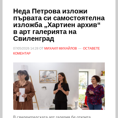
Неда Петрова изложи
първата си самостоятелна
изложба „Хартиен архив“
в арт галерията на
Свиленград
07/05/2026
14:28
ОТ
МИХАИЛ МИХАЙЛОВ
ОСТАВЕТЕ
КОМЕНТАР
В свиленградската арт галерия бе открита