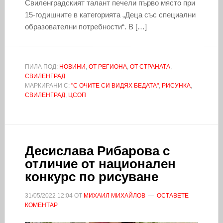
Свиленградският талант печели първо място при
15-годишните в категорията „Деца със специални
образователни потребности“. В […]
ПИЛА ПОД:
НОВИНИ
,
ОТ РЕГИОНА
,
ОТ СТРАНАТА
,
СВИЛЕНГРАД
МАРКИРАНИ С:
"С ОЧИТЕ СИ ВИДЯХ БЕДАТА"
,
РИСУНКА
,
СВИЛЕНГРАД
,
ЦСОП
Десислава Рибарова с
отличие от национален
конкурс по рисуване
31/05/2022
12:04
ОТ
МИХАИЛ МИХАЙЛОВ
ОСТАВЕТЕ
КОМЕНТАР