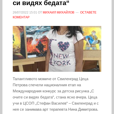
си видях бедата“
26/07/2022
15:01
ОТ
МИХАИЛ МИХАЙЛОВ
ОСТАВЕТЕ
КОМЕНТАР
Талантливото момиче от Свиленград Цеца
Петрова спечели националния етап на
Международния конкурс за детска рисунка „С
очите си видях бедата“, стана ясно вчера. Цеца
учи в ЦСОП „Стефан Василев“ – Свиленград и с
нея се занимава арт терапевта Нина Димитрова.