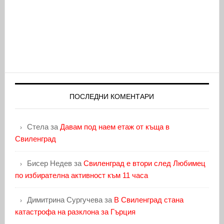
ПОСЛЕДНИ КОМЕНТАРИ
Стела
за
Давам под наем етаж от къща в
Свиленград
Бисер Недев
за
Свиленград е втори след Любимец
по избирателна активност към 11 часа
Димитрина Сургучева
за
В Свиленград стана
катастрофа на разклона за Гърция