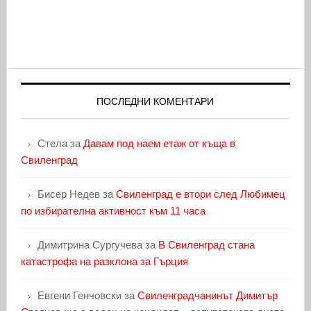
ПОСЛЕДНИ КОМЕНТАРИ
Стела
за
Давам под наем етаж от къща в
Свиленград
Бисер Недев
за
Свиленград е втори след Любимец
по избирателна активност към 11 часа
Димитрина Сургучева
за
В Свиленград стана
катастрофа на разклона за Гърция
Евгени Генчовски
за
Свиленградчанинът Димитър