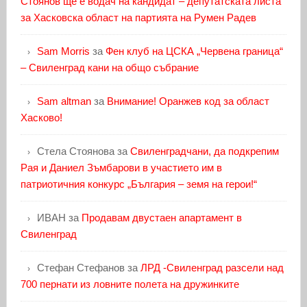
Стоянов ще е водач на кандидат – депутатската листа
за Хасковска област на партията на Румен Радев
Sam Morris
за
Фен клуб на ЦСКА „Червена граница“
– Свиленград кани на общо събрание
Sam altman
за
Внимание! Оранжев код за област
Хасково!
Стела Стоянова
за
Свиленградчани, да подкрепим
Рая и Даниел Зъмбарови в участието им в
патриотичния конкурс „България – земя на герои!“
ИВАН
за
Продавам двустаен апартамент в
Свиленград
Стефан Стефанов
за
ЛРД -Свиленград разсели над
700 пернати из ловните полета на дружинките