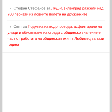
Стефан Стефанов
за
ЛРД -Свиленград разсели над
700 пернати из ловните полета на дружинките
Свят
за
Подмяна на водопроводи, асфалтиране на
улици и обновяване на сгради с общинско значение е
част от работата на общинския екип в Любимец за тази
година