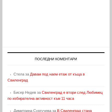
ПОСЛЕДНИ КОМЕНТАРИ
Стела
за
Давам под наем етаж от къща в
Свиленград
Бисер Недев
за
Свиленград е втори след Любимец
по избирателна активност към 11 часа
Димитрина Сургучева
за
В Свиленград стана