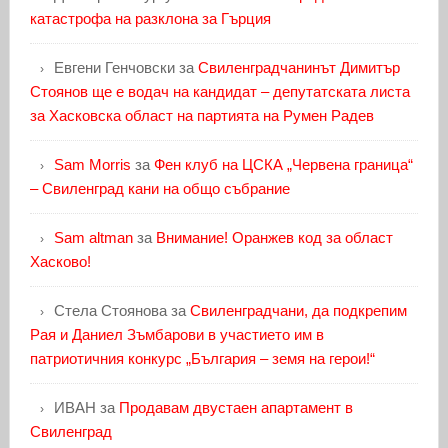
катастрофа на разклона за Гърция
Евгени Генчовски
за
Свиленградчанинът Димитър
Стоянов ще е водач на кандидат – депутатската листа
за Хасковска област на партията на Румен Радев
Sam Morris
за
Фен клуб на ЦСКА „Червена граница“
– Свиленград кани на общо събрание
Sam altman
за
Внимание! Оранжев код за област
Хасково!
Стела Стоянова
за
Свиленградчани, да подкрепим
Рая и Даниел Зъмбарови в участието им в
патриотичния конкурс „България – земя на герои!“
ИВАН
за
Продавам двустаен апартамент в
Свиленград