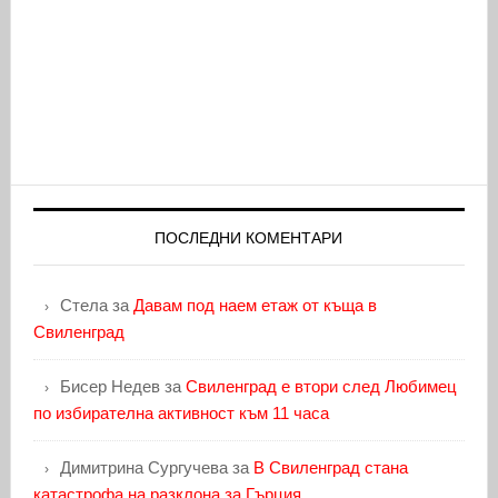
ПОСЛЕДНИ КОМЕНТАРИ
Стела
за
Давам под наем етаж от къща в
Свиленград
Бисер Недев
за
Свиленград е втори след Любимец
по избирателна активност към 11 часа
Димитрина Сургучева
за
В Свиленград стана
катастрофа на разклона за Гърция