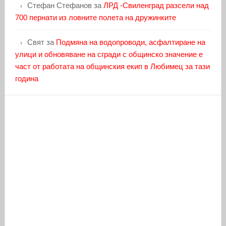
Стефан Стефанов
за
ЛРД -Свиленград разсели над
700 пернати из ловните полета на дружинките
Свят
за
Подмяна на водопроводи, асфалтиране на
улици и обновяване на сгради с общинско значение е
част от работата на общинския екип в Любимец за тази
година