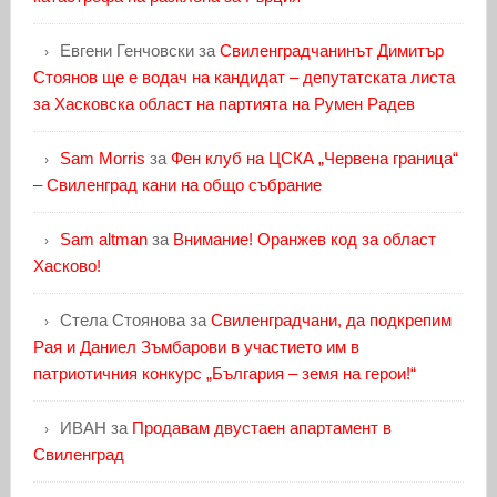
Евгени Генчовски
за
Свиленградчанинът Димитър
Стоянов ще е водач на кандидат – депутатската листа
за Хасковска област на партията на Румен Радев
Sam Morris
за
Фен клуб на ЦСКА „Червена граница“
– Свиленград кани на общо събрание
Sam altman
за
Внимание! Оранжев код за област
Хасково!
Стела Стоянова
за
Свиленградчани, да подкрепим
Рая и Даниел Зъмбарови в участието им в
патриотичния конкурс „България – земя на герои!“
ИВАН
за
Продавам двустаен апартамент в
Свиленград