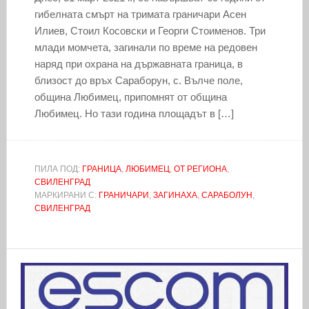
гибелната смърт на тримата граничари Асен
Илиев, Стоил Косовски и Георги Стоименов. Три
млади момчета, загинали по време на редовен
наряд при охрана на държавната граница, в
близост до връх Сараборун, с. Вълче поле,
община Любимец, припомнят от община
Любимец. Но тази година площадът в […]
ПИЛА ПОД:
ГРАНИЦА
,
ЛЮБИМЕЦ
,
ОТ РЕГИОНА
,
СВИЛЕНГРАД
МАРКИРАНИ С:
ГРАНИЧАРИ
,
ЗАГИНАХА
,
САРАБОЛУН
,
СВИЛЕНГРАД