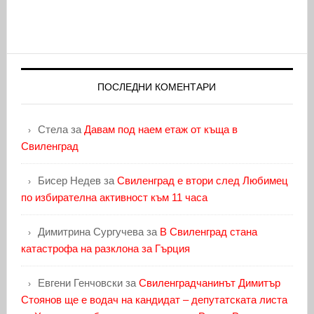
ПОСЛЕДНИ КОМЕНТАРИ
Стела
за
Давам под наем етаж от къща в
Свиленград
Бисер Недев
за
Свиленград е втори след Любимец
по избирателна активност към 11 часа
Димитрина Сургучева
за
В Свиленград стана
катастрофа на разклона за Гърция
Евгени Генчовски
за
Свиленградчанинът Димитър
Стоянов ще е водач на кандидат – депутатската листа