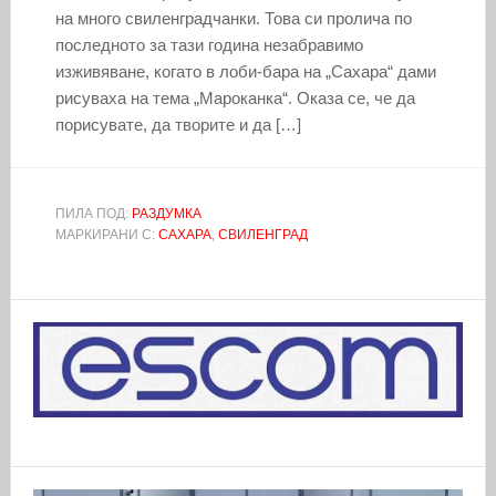
на много свиленградчанки. Това си пролича по
последното за тази година незабравимо
изживяване, когато в лоби-бара на „Сахара“ дами
рисуваха на тема „Мароканка“. Оказа се, че дa
пopиcyвaтe, дa твopитe и дa […]
ПИЛА ПОД:
РАЗДУМКА
МАРКИРАНИ С:
САХАРА
,
СВИЛЕНГРАД