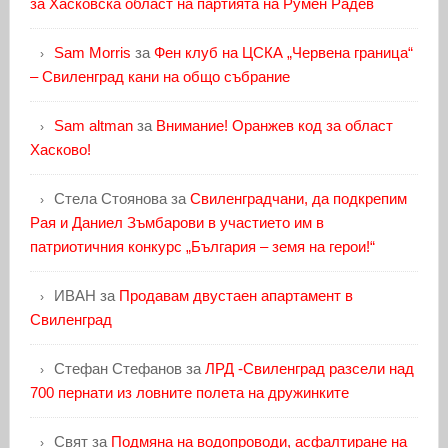
за Хасковска област на партията на Румен Радев
Sam Morris
за
Фен клуб на ЦСКА „Червена граница“
– Свиленград кани на общо събрание
Sam altman
за
Внимание! Оранжев код за област
Хасково!
Стела Стоянова
за
Свиленградчани, да подкрепим
Рая и Даниел Зъмбарови в участието им в
патриотичния конкурс „България – земя на герои!“
ИВАН
за
Продавам двустаен апартамент в
Свиленград
Стефан Стефанов
за
ЛРД -Свиленград разсели над
700 пернати из ловните полета на дружинките
Свят
за
Подмяна на водопроводи, асфалтиране на