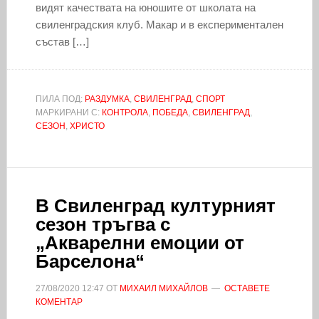
видят качествата на юношите от школата на
свиленградския клуб. Макар и в експериментален
състав […]
ПИЛА ПОД:
РАЗДУМКА
,
СВИЛЕНГРАД
,
СПОРТ
МАРКИРАНИ С:
КОНТРОЛА
,
ПОБЕДА
,
СВИЛЕНГРАД
,
СЕЗОН
,
ХРИСТО
В Свиленград културният
сезон тръгва с
„Акварелни емоции от
Барселона“
27/08/2020
12:47
ОТ
МИХАИЛ МИХАЙЛОВ
ОСТАВЕТЕ
КОМЕНТАР