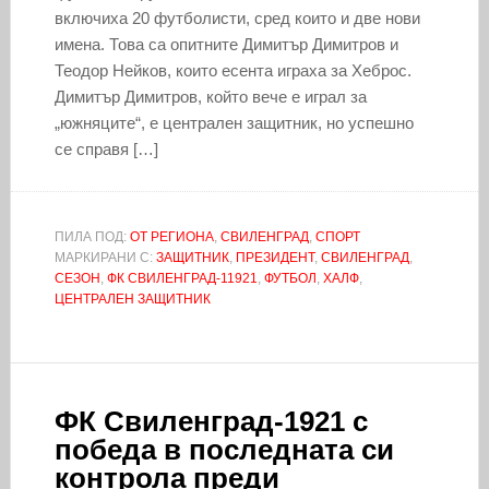
включиха 20 футболисти, сред които и две нови
имена. Това са опитните Димитър Димитров и
Теодор Нейков, които есента играха за Хеброс.
Димитър Димитров, който вече е играл за
„южняците“, е централен защитник, но успешно
се справя […]
ПИЛА ПОД:
ОТ РЕГИОНА
,
СВИЛЕНГРАД
,
СПОРТ
МАРКИРАНИ С:
ЗАЩИТНИК
,
ПРЕЗИДЕНТ
,
СВИЛЕНГРАД
,
СЕЗОН
,
ФК СВИЛЕНГРАД-11921
,
ФУТБОЛ
,
ХАЛФ
,
ЦЕНТРАЛЕН ЗАЩИТНИК
ФК Свиленград-1921 с
победа в последната си
контрола преди