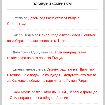
ПОСЛЕДНИ КОМЕНТАРИ
Стела
за
Давам под наем етаж от къща в
Свиленград
Бисер Недев
за
Свиленград е втори след Любимец
по избирателна активност към 11 часа
Димитрина Сургучева
за
В Свиленград стана
катастрофа на разклона за Гърция
Евгени Генчовски
за
Свиленградчанинът Димитър
Стоянов ще е водач на кандидат – депутатската листа
за Хасковска област на партията на Румен Радев
Sam Morris
за
Фен клуб на ЦСКА „Червена граница“
– Свиленград кани на общо събрание