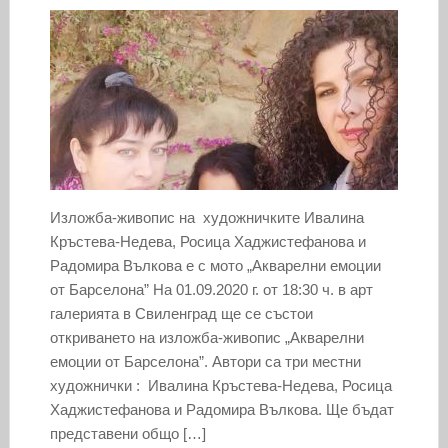
Изложба-живопис на художничките Ивалина
Кръстева-Недева, Росица Хаджистефанова и
Радомира Вълкова е с мото „Акварелни емоции
от Барселона” На 01.09.2020 г. от 18:30 ч. в арт
галерията в Свиленград ще се състои
откриването на изложба-живопис „Акварелни
емоции от Барселона”. Автори са три местни
художнички : Ивалина Кръстева-Недева, Росица
Хаджистефанова и Радомира Вълкова. Ще бъдат
представени общо […]