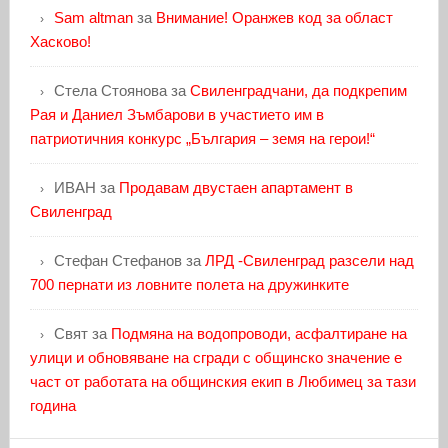
Sam altman
за
Внимание! Оранжев код за област
Хасково!
Стела Стоянова
за
Свиленградчани, да подкрепим
Рая и Даниел Зъмбарови в участието им в
патриотичния конкурс „България – земя на герои!“
ИВАН
за
Продавам двустаен апартамент в
Свиленград
Стефан Стефанов
за
ЛРД -Свиленград разсели над
700 пернати из ловните полета на дружинките
Свят
за
Подмяна на водопроводи, асфалтиране на
улици и обновяване на сгради с общинско значение е
част от работата на общинския екип в Любимец за тази
година