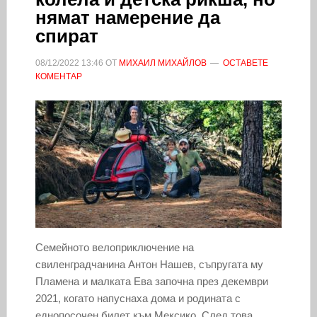
нямат намерение да
спират
08/12/2022
13:46
ОТ
МИХАИЛ МИХАЙЛОВ
ОСТАВЕТЕ
КОМЕНТАР
Семейното велоприключение на
свиленградчанина Антон Нашев, съпругата му
Пламена и малката Ева започна през декември
2021, когато напуснаха дома и родината с
еднопосочен билет към Мексико. След това