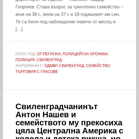
Георгиев. Става въпрос за тричленно семейство –
мъж на 38 г., жена на 37 г. и 18-годишният им син.
Те са били под наблюдение повече от месец и
[…]
ПИЛА ПОД:
ОТ РЕГИОНА
,
ПОЛИЦЕЙСКА ХРОНИКА
,
ПОЛИЦИЯ
,
СВИЛЕНГРАД
МАРКИРАНИ С:
ОДМВР
,
СВИЛЕНГРАД
,
СЕМЕЙСТВО
,
ТЪРГОВИЯ С ГЛАСОВЕ
Свиленградчанинът
Антон Нашев и
семейството му прекосиха
цяла Централна Америка с
колела и детска рикша, но