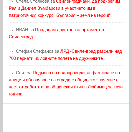
Стела Стоянова
за
Свиленградчани, да подкрепим
Рая и Даниел Зъмбарови в участието им в
патриотичния конкурс „България – земя на герои!“
ИВАН
за
Продавам двустаен апартамент в
Свиленград
Стефан Стефанов
за
ЛРД -Свиленград разсели над
700 пернати из ловните полета на дружинките
Свят
за
Подмяна на водопроводи, асфалтиране на
улици и обновяване на сгради с общинско значение е
част от работата на общинския екип в Любимец за тази
година