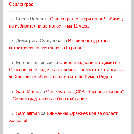
Свиленград
Бисер Недев
за
Свиленград е втори след Любимец
по избирателна активност към 11 часа
Димитрина Сургучева
за
В Свиленград стана
катастрофа на разклона за Гърция
Евгени Генчовски
за
Свиленградчанинът Димитър
Стоянов ще е водач на кандидат – депутатската листа
за Хасковска област на партията на Румен Радев
Sam Morris
за
Фен клуб на ЦСКА „Червена граница“
– Свиленград кани на общо събрание
Sam altman
за
Внимание! Оранжев код за област
Хасково!