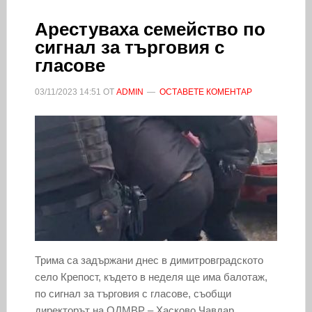
Арестуваха семейство по
сигнал за търговия с
гласове
03/11/2023
14:51
ОТ
ADMIN
ОСТАВЕТЕ КОМЕНТАР
Трима са задържани днес в димитровградското
село Крепост, където в неделя ще има балотаж,
по сигнал за търговия с гласове, съобщи
директорът на ОДМВР – Хасково Чавдар