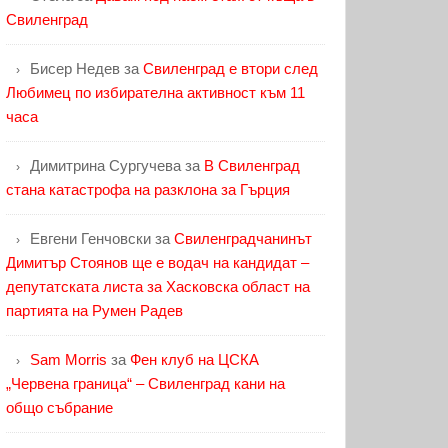
Свиленград
Бисер Недев
за
Свиленград е втори след
Любимец по избирателна активност към 11
часа
Димитрина Сургучева
за
В Свиленград
стана катастрофа на разклона за Гърция
Евгени Генчовски
за
Свиленградчанинът
Димитър Стоянов ще е водач на кандидат –
депутатската листа за Хасковска област на
партията на Румен Радев
Sam Morris
за
Фен клуб на ЦСКА
„Червена граница“ – Свиленград кани на
общо събрание