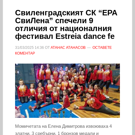
Свиленградският СК “ЕРА
СвиЛена” спечели 9
отличия от националния
фестивал Estreia dance fe
31/03/2025
14:36
ОТ
АТАНАС АТАНАСОВ
ОСТАВЕТЕ
КОМЕНТАР
Момичетата на Елена Димитрова извоюваха 4
златни, 3 сребърни, 1 бронзов медали и