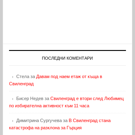
ПОСЛЕДНИ КОМЕНТАРИ
Стела
за
Давам под наем етаж от къща в
Свиленград
Бисер Недев
за
Свиленград е втори след Любимец
по избирателна активност към 11 часа
Димитрина Сургучева
за
В Свиленград стана
катастрофа на разклона за Гърция