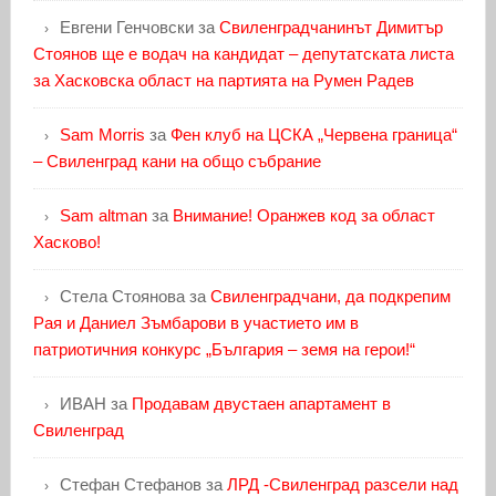
Евгени Генчовски
за
Свиленградчанинът Димитър
Стоянов ще е водач на кандидат – депутатската листа
за Хасковска област на партията на Румен Радев
Sam Morris
за
Фен клуб на ЦСКА „Червена граница“
– Свиленград кани на общо събрание
Sam altman
за
Внимание! Оранжев код за област
Хасково!
Стела Стоянова
за
Свиленградчани, да подкрепим
Рая и Даниел Зъмбарови в участието им в
патриотичния конкурс „България – земя на герои!“
ИВАН
за
Продавам двустаен апартамент в
Свиленград
Стефан Стефанов
за
ЛРД -Свиленград разсели над