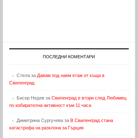
ПОСЛЕДНИ КОМЕНТАРИ
Стела
за
Давам под наем етаж от къща в
Свиленград
Бисер Недев
за
Свиленград е втори след Любимец
по избирателна активност към 11 часа
Димитрина Сургучева
за
В Свиленград стана
катастрофа на разклона за Гърция