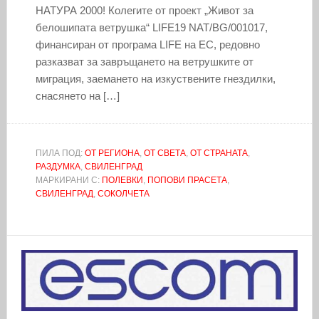
НАТУРА 2000! Колегите от проект „Живот за
белошипата ветрушка“ LIFE19 NAT/BG/001017,
финансиран от програма LIFE на ЕС, редовно
разказват за завръщането на ветрушките от
миграция, заемането на изкуствените гнездилки,
снасянето на […]
ПИЛА ПОД:
ОТ РЕГИОНА
,
ОТ СВЕТА
,
ОТ СТРАНАТА
,
РАЗДУМКА
,
СВИЛЕНГРАД
МАРКИРАНИ С:
ПОЛЕВКИ
,
ПОПОВИ ПРАСЕТА
,
СВИЛЕНГРАД
,
СОКОЛЧЕТА