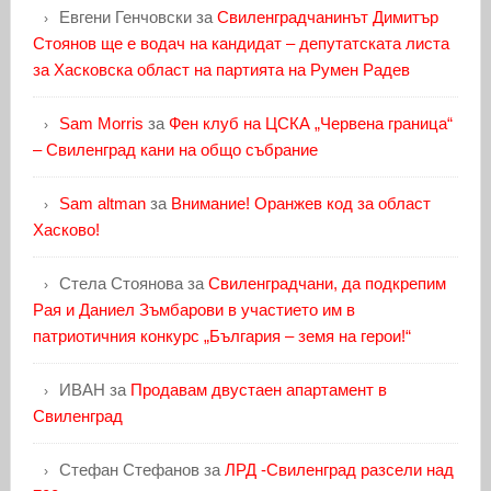
Евгени Генчовски
за
Свиленградчанинът Димитър
Стоянов ще е водач на кандидат – депутатската листа
за Хасковска област на партията на Румен Радев
Sam Morris
за
Фен клуб на ЦСКА „Червена граница“
– Свиленград кани на общо събрание
Sam altman
за
Внимание! Оранжев код за област
Хасково!
Стела Стоянова
за
Свиленградчани, да подкрепим
Рая и Даниел Зъмбарови в участието им в
патриотичния конкурс „България – земя на герои!“
ИВАН
за
Продавам двустаен апартамент в
Свиленград
Стефан Стефанов
за
ЛРД -Свиленград разсели над